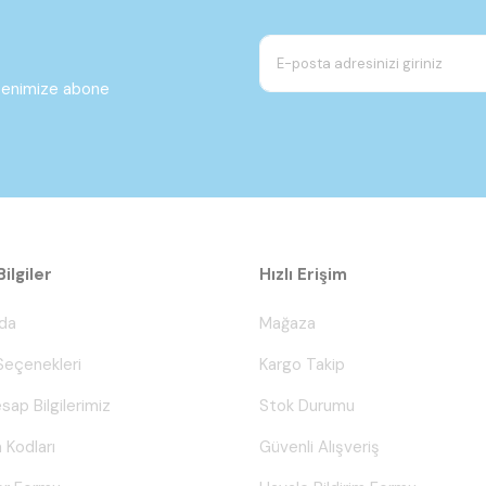
ltenimize abone
ilgiler
Hızlı Erişim
da
Mağaza
eçenekleri
Kargo Takip
sap Bilgilerimiz
Stok Durumu
 Kodları
Güvenli Alışveriş