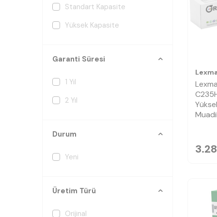
Standart Kapasite
Yüksek Kapasite
Garanti Süresi
Lexma
1 Yıl
Lexma
C235H
2 Yıl
Yüksek
Muadi
Durum
3.2
Yeni
Üretim Türü
Orijinal