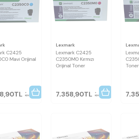
rk
Lexmark
Lexm
rk C2425
Lexmark C2425
Lexm
C0 Mavi Orijinal
C2350M0 Kırmızı
C2350
Orijinal Toner
Toner
58,90
TL
7.358,90
TL
7.3
KDV
KDV