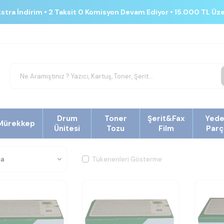
kstra İndirim • 2 Taksit 0 Komisyon Devam Ediyor • 15.000 TL Üz
Drum
Toner
Şerit&Fax
Yed
Mürekkep
Ünitesi
Tozu
Film
Parç
Tükenenleri Gösterme