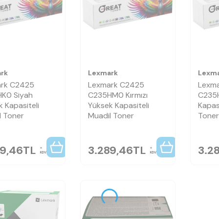
rk
Lexmark
Lexm
rk C2425
Lexmark C2425
Lexm
K0 Siyah
C235HM0 Kırmızı
C235H
 Kapasiteli
Yüksek Kapasiteli
Kapasi
l Toner
Muadil Toner
Toner
89,46
TL
3.289,46
TL
3.2
KDV
KDV