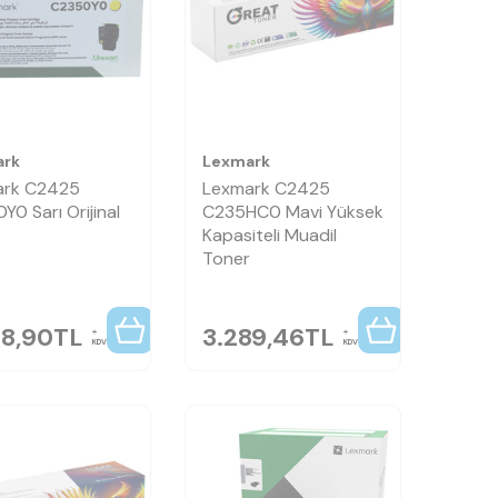
ark
Lexmark
ark C2425
Lexmark C2425
Y0 Sarı Orijinal
C235HC0 Mavi Yüksek
Kapasiteli Muadil
Toner
58,90
TL
3.289,46
TL
KDV
KDV