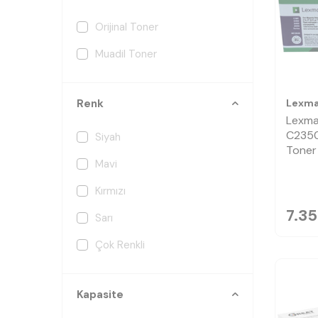
Orijinal Toner
Muadil Toner
Lexma
Renk
Lexma
C2350
Siyah
Toner
Mavi
Kırmızı
7.3
Sarı
Çok Renkli
Kapasite