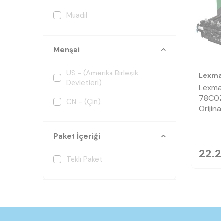
Muadil
Menşei
US - (Amerika Birleşik
Lexma
Devletleri)
Lexma
78C0Z
CN - (Çin)
Orijin
Paket İçeriği
22.
Tekli Paket