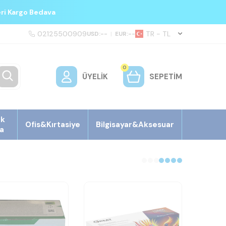
eri Kargo Bedava
02125500909
TR − TL
USD:
--
|
EUR:
--
0
ÜYELIK
SEPETIM
ek
Ofis&Kırtasiye
Bilgisayar&Aksesuar
a