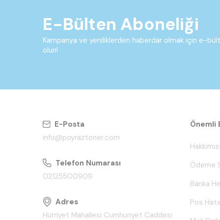
E-Bülten Aboneliği
Kampanya ve yeniliklerden haberdar olmak için e-bü
olun!
E-Posta
Önemli B
info@poyraztoner.com
Hakkımız
Telefon Numarası
Ödeme S
02125500909
Banka He
Adres
Pos Hata
Hürriyet Mahallesi Cumhuriyet Caddesi