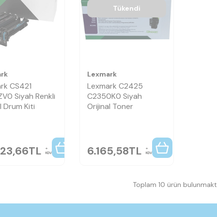
Tükendi
rk
Lexmark
rk CS421
Lexmark C2425
V0 Siyah Renkli
C2350K0 Siyah
al Drum Kiti
Orijinal Toner
223,66
TL
6.165,58
TL
KDV
KDV
Toplam 10 ürün bulunmakta