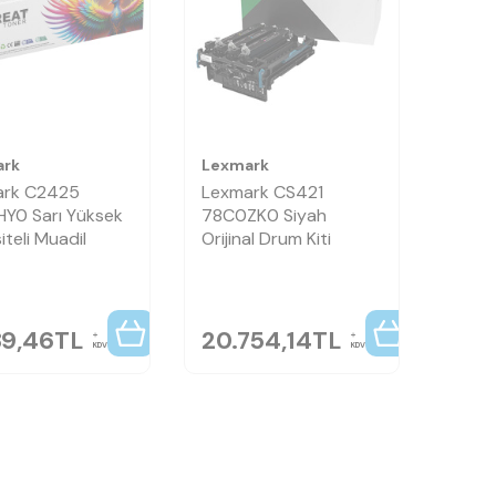
ark
Lexmark
ark C2425
Lexmark CS421
Y0 Sarı Yüksek
78C0ZK0 Siyah
teli Muadil
Orijinal Drum Kiti
89,46
TL
20.754,14
TL
KDV
KDV