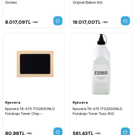
Ünitesi
Orijinal Bakım Kiti
8.017,09
TL
19.017,00
TL
KDV
KDV
Kyocera
Kyocera
Kyocera TK-475 1T02K30NL0
Kyocera TK-475 1T02K30NL0
Fotokopi Toner Chip -
Fotokopi Toner Tozu 1KG
80,98
TL
561,43
TL
KDV
KDV