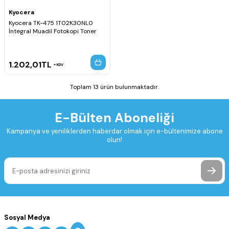
Kyocera
Kyocera TK-475 1T02K30NL0
İntegral Muadil Fotokopi Toner
1.202,01
TL
KDV
Toplam 13 ürün bulunmaktadır.
E-Bülten Aboneliği
Kampanya ve yeniliklerden haberdar olmak için e-bültenimize abone
olun!
Sosyal Medya