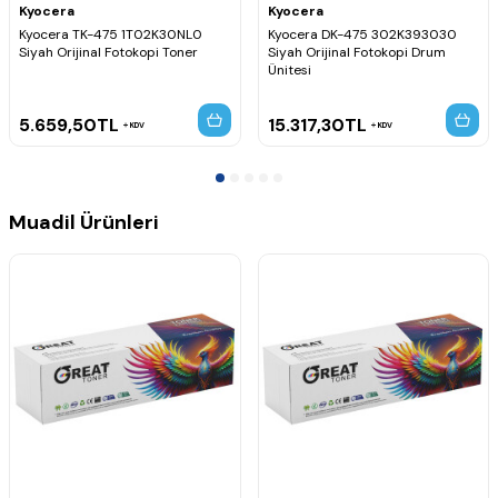
Kyocera
Kyocera
Kyocera TK-475 1T02K30NL0
Kyocera DK-475 302K393030
Siyah Orijinal Fotokopi Toner
Siyah Orijinal Fotokopi Drum
Ünitesi
5.659,50
TL
15.317,30
TL
KDV
KDV
Muadil Ürünleri