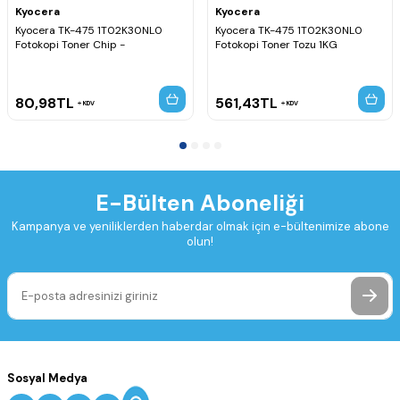
Kyocera
Kyocera
Kyocera TK-475 1T02K30NL0
Kyocera TK-475 1T02K30NL0
Fotokopi Toner Chip -
Fotokopi Toner Tozu 1KG
80,98
TL
561,43
TL
KDV
KDV
E-Bülten Aboneliği
Kampanya ve yeniliklerden haberdar olmak için e-bültenimize abone
olun!
Sosyal Medya