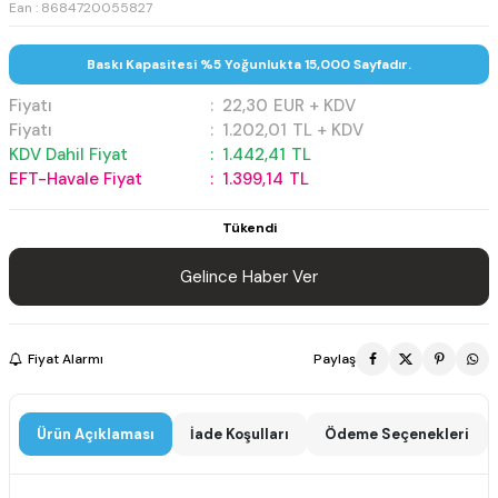
Ean : 8684720055827
Baskı Kapasitesi %5 Yoğunlukta 15,000 Sayfadır.
Fiyatı
:
22,30
EUR + KDV
Fiyatı
:
1.202,01
TL + KDV
KDV Dahil Fiyat
:
1.442,41
TL
EFT-Havale Fiyat
:
1.399,14
TL
Tükendi
Gelince Haber Ver
Fiyat Alarmı
Paylaş
Ürün Açıklaması
İade Koşulları
Ödeme Seçenekleri