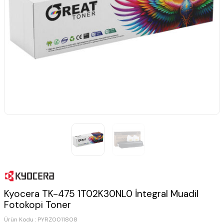
Kyocera TK-475 1T02K30NL0 İntegral Muadil
Fotokopi Toner
Ürün Kodu :
PYRZ0011808