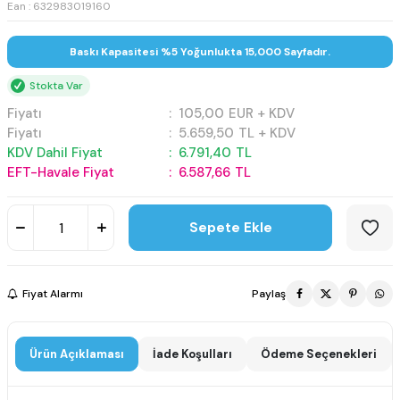
Ean : 632983019160
Baskı Kapasitesi %5 Yoğunlukta 15,000 Sayfadır.
Stokta Var
Fiyatı
:
105,00
EUR + KDV
Fiyatı
:
5.659,50
TL + KDV
KDV Dahil Fiyat
:
6.791,40
TL
EFT-Havale Fiyat
:
6.587,66
TL
Sepete Ekle
Fiyat Alarmı
Paylaş
Ürün Açıklaması
İade Koşulları
Ödeme Seçenekleri