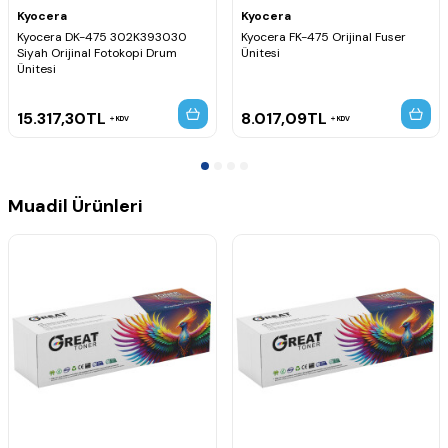
Kyocera
Kyocera
Kyocera DK-475 302K393030
Kyocera FK-475 Orijinal Fuser
Siyah Orijinal Fotokopi Drum
Ünitesi
Ünitesi
15.317,30
TL
8.017,09
TL
KDV
KDV
Muadil Ürünleri