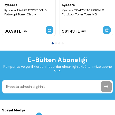
Kyocera
Kyocera
Kyocera TK-475 1T02K30NL0
Kyocera TK-475 1T02K30NL0
Fotokopi Toner Chip -
Fotokopi Toner Tozu 1KG
80,98
TL
561,43
TL
KDV
KDV
E-Bülten Aboneliği
Kampanya ve yeniliklerden haberdar olmak için e-bültenimize abone
olun!
Sosyal Medya