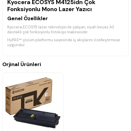
Kyocera ECOSYS M4125idn Çok
Fonksiyonlu Mono Lazer Yazıcı
Genel Özellikler
Kyocera ECOSYS lazer teknolojisi ile çalışan, siyah beyaz A3
destekli çok fonksiyonlu fotokopi makinesidir.
HyPAS™ çözüm platformu sayesinde iş akışlarını özelleştirmeye
uygundur.
A4 ve A3 boyutlarında yüksek hızda baskı ve kopyalama
performansı sunar.
Orjinal Ürünleri
Baskı Özellikleri
A4 boyutunda dakikada 25 sayfaya kadar baskı alır.
A3 boyutunda dakikada 12 sayfaya kadar baskı alır.
Otomatik çift taraflı baskı desteği bulunur.
Baskı çözünürlüğü 1200 x 1200 dpi seviyesindedir.
Isınma süresi yaklaşık 20 saniyedir.
İlk baskı çıkış süresi yaklaşık 6,4 saniyedir.
Fotokopi Özellikleri