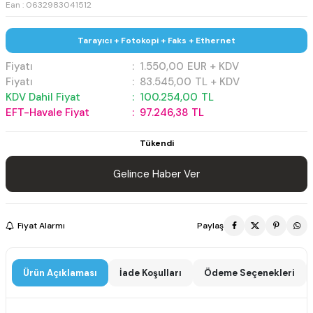
Ean : 0632983041512
Tarayıcı + Fotokopi + Faks + Ethernet
Fiyatı
:
1.550,00
EUR + KDV
Fiyatı
:
83.545,00
TL + KDV
KDV Dahil Fiyat
:
100.254,00
TL
EFT-Havale Fiyat
:
97.246,38
TL
Tükendi
Gelince Haber Ver
Fiyat Alarmı
Paylaş
Ürün Açıklaması
İade Koşulları
Ödeme Seçenekleri