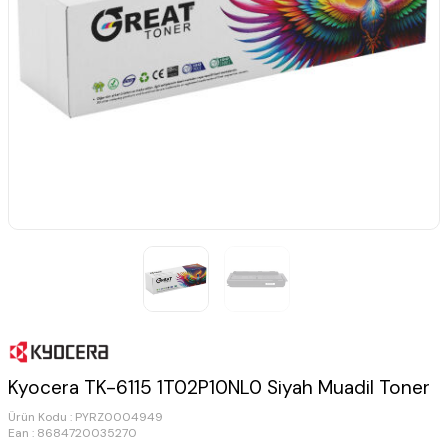
Kyocera TK-6115 1T02P10NL0 Siyah Muadil Toner
Ürün Kodu :
PYRZ0004949
Ean : 8684720035270