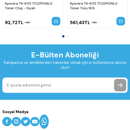
Kyocera TK-6115 1T02P10NL0
Kyocera TK-6115 1T02P10NL0
Toner Chip - Siyah
Toner Tozu 1KG
92,72
TL
561,43
TL
KDV
KDV
E-Bülten Aboneliği
Kampanya ve yeniliklerden haberdar olmak için e-bültenimize abone
olun!
Sosyal Medya