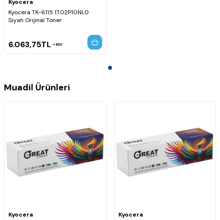
Kyocera
Kyocera TK-6115 1T02P10NL0
Siyah Orijinal Toner
6.063,75
TL
KDV
Muadil Ürünleri
Kyocera
Kyocera