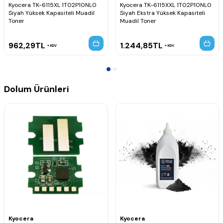
Kyocera TK-6115XL 1T02P10NL0
Kyocera TK-6115XXL 1T02P10NL0
Siyah Yüksek Kapasiteli Muadil
Siyah Ekstra Yüksek Kapasiteli
Toner
Muadil Toner
962,29
TL
1.244,85
TL
KDV
KDV
Dolum Ürünleri
Kyocera
Kyocera