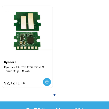
Kyocera
Kyocera TK-6115 1T02P10NL0
Toner Chip - Siyah
92,72
TL
KDV