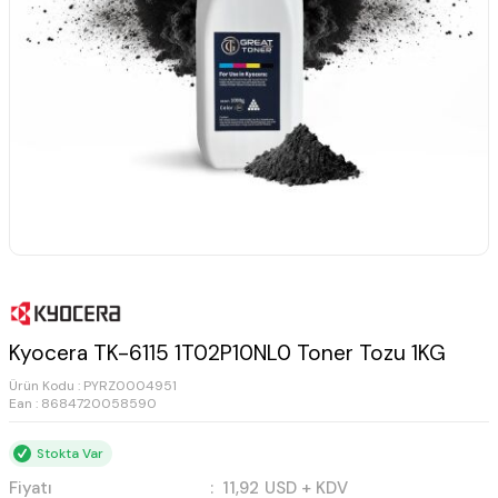
Kyocera TK-6115 1T02P10NL0 Toner Tozu 1KG
Ürün Kodu :
PYRZ0004951
Ean : 8684720058590
Stokta Var
Fiyatı
:
11,92
USD + KDV