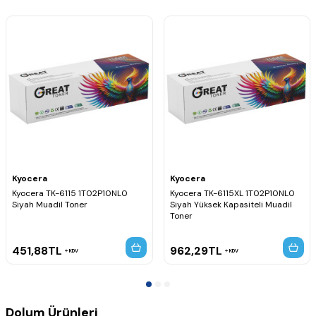
Kyocera
Kyocera
Kyocera TK-6115 1T02P10NL0
Kyocera TK-6115XL 1T02P10NL0
Siyah Muadil Toner
Siyah Yüksek Kapasiteli Muadil
Toner
451,88
TL
962,29
TL
KDV
KDV
Dolum Ürünleri