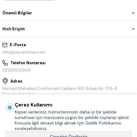
Önemli Bilgiler
Hızlı Erişim
E-Posta
info@poyraztoner.com
Telefon Numarası
02125500909
Adres
Hürriyet Mahallesi Cumhuriyet Caddesi 160. Sokak No: 17/A-B
Bağcılar/İstanbul
Çerez Kullanımı
Kişisel verileriniz, hizmetlerimizin daha iyi bir şekilde
sunulması için mevzuata uygun bir şekilde toplanıp işlenir.
Konuyla ilgili detaylı bilgi almak için Gizlilik Politikamızı
inceleyebilirsiniz.
Çerezleri Özelleştir