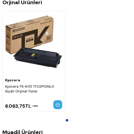
Orjinal Ürünleri
Kyocera
Kyocera TK-6115 1T02P10NL0
Siyah Orijinal Toner
6.063,75
TL
KDV
Muadil Ürünleri