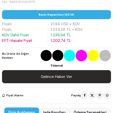
Ean : 8684720060975
Baskı Kapasitesi 130 Ml.
Fiyatı
:
21,94
USD + KDV
Fiyatı
:
1.033,28
TL + KDV
KDV Dahil Fiyat
:
1.239,94
TL
EFT-Havale Fiyat
:
1.202,74
TL
Bu Ürüne Ait Diğer
Renkler :
Tükendi
Gelince Haber Ver
Fiyat Alarmı
Paylaş
Ürün Açıklaması
İade Koşulları
Ödeme Seçenekleri