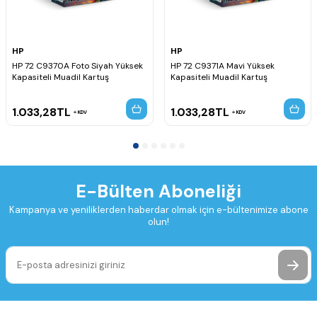
HP
HP
HP 72 C9370A Foto Siyah Yüksek
HP 72 C9371A Mavi Yüksek
Kapasiteli Muadil Kartuş
Kapasiteli Muadil Kartuş
1.033,28
TL
1.033,28
TL
KDV
KDV
E-Bülten Aboneliği
Kampanya ve yeniliklerden haberdar olmak için e-bültenimize abone
olun!