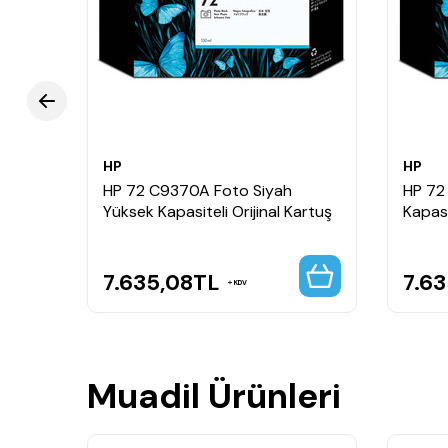
HP
HP
jinal
HP 72 C9370A Foto Siyah
HP 72
Yüksek Kapasiteli Orijinal Kartuş
Kapasi
7.635,08
TL
7.63
KDV
Muadil Ürünleri