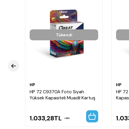
Tükendi
HP
HP
uadil
HP 72 C9370A Foto Siyah
HP 72
Yüksek Kapasiteli Muadil Kartuş
Kapasi
1.033,28
TL
1.03
KDV