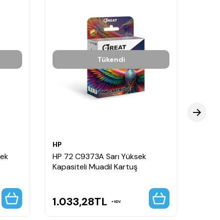
Tükendi
HP
HP
sek
HP 72 C9373A Sarı Yüksek
HP 72
Kapasiteli Muadil Kartuş
Kapas
1.033,28
TL
1.0
KDV