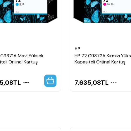
HP
 C9371A Mavi Yüksek
HP 72 C9372A Kırmızı Yük
teli Orijinal Kartuş
Kapasiteli Orijinal Kartuş
5,08
TL
7.635,08
TL
KDV
KDV