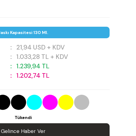
askı Kapasitesi 130 Ml.
:
21,94
USD + KDV
:
1.033,28
TL + KDV
:
1.239,94
TL
:
1.202,74
TL
Tükendi
Gelince Haber Ver