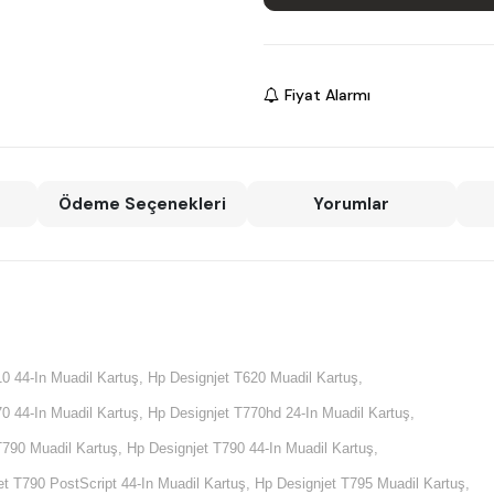
Fiyat Alarmı
Ödeme Seçenekleri
Yorumlar
0 44-In Muadil Kartuş, Hp Designjet T620 Muadil Kartuş,
0 44-In Muadil Kartuş, Hp Designjet T770hd 24-In Muadil Kartuş,
T790 Muadil Kartuş, Hp Designjet T790 44-In Muadil Kartuş,
t T790 PostScript 44-In Muadil Kartuş, Hp Designjet T795 Muadil Kartuş,