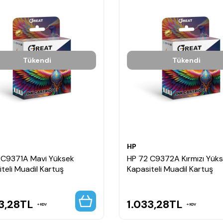
Tükendi
Tükendi
HP
 C9371A Mavi Yüksek
HP 72 C9372A Kırmızı Yük
teli Muadil Kartuş
Kapasiteli Muadil Kartuş
3,28
TL
1.033,28
TL
KDV
KDV