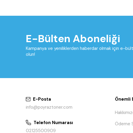
E-Bülten Aboneliği
Kampanya ve yeniliklerden haberdar olmak için e-bü
olun!
E-Posta
Önemli B
info@poyraztoner.com
Hakkımız
Telefon Numarası
Ödeme S
02125500909