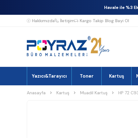
Havale ile %3 E
Hakkımızda
İletişim
Kargo Takip
Blog
Bayi Ol
Yazıcı&Tarayıcı
Toner
Kartuş
Anasayfa
Kartuş
Muadil Kartuş
HP 72 C93