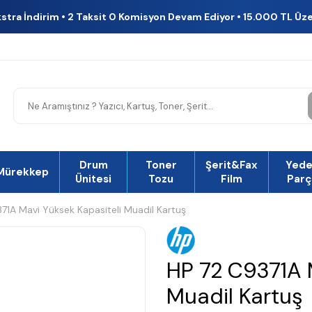
kstra İndirim • 2 Taksit 0 Komisyon Devam Ediyor • 15.000 TL Üz
Drum
Toner
Şerit&Fax
Yed
Mürekkep
Ünitesi
Tozu
Film
Parç
71A Mavi Yüksek Kapasiteli Muadil Kartuş
HP 72 C9371A 
Muadil Kartuş