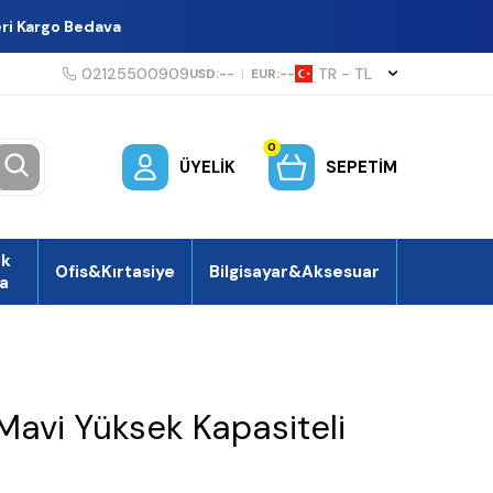
eri Kargo Bedava
02125500909
TR − TL
USD:
--
|
EUR:
--
0
ÜYELIK
SEPETIM
ek
Ofis&Kırtasiye
Bilgisayar&Aksesuar
a
Mavi Yüksek Kapasiteli