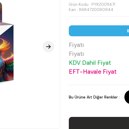
Ürün Kodu :
PYRZ0011471
Ean : 8684720060944
B
Fiyatı
Fiyatı
KDV Dahil Fiyat
EFT-Havale Fiyat
Bu Ürüne Ait Diğer Renkler :