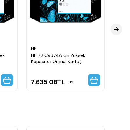
HP
HP
sek
HP 72 C9374A Gri Yüksek
HP 72
Kapasiteli Orijinal Kartuş
Kartu
7.635,08
TL
7.6
KDV