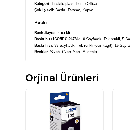
Kategori
: Enskild plats, Home Office
Çok işlevli
: Baskı, Tarama, Kopya
Baskı
Renk Sayısı
: 4 renkli
Baskı hızı ISO/IEC 24734
: 10 Sayfa/dk. Tek renkli, 5 S
Baskı hızı
: 33 Sayfa/dk. Tek renkli (düz kağıt), 15 Sayf
Renkler
: Siyah, Cyan, Sarı, Macenta
Tarama
Tek taraflı tarama hızı (A4 siyah)
: 200 İnç başına nokta;
Orjinal Ürünleri
Tek taraflı tarama hızı (A4 renkli)
: 200 İnç başına nokta
Tarama Çözünürlüğü
: 1.200 İnç başına nokta x 2.400 İ
Çıktı formatları
: BMP, JPEG, PICT, TIFF, Çoklu TIFF’e
Tarayıcı Türü
: Dokunmaktik görüntü sensörü (CIS)
Optik Çözünürlük
: 1.200 İnç başına nokta x 2.400 İnç 
Kağıt / Malzeme Kullanımı
Kağıt tepsisi sayısı
: 1