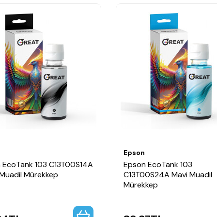
Epson
 EcoTank 103 C13T00S14A
Epson EcoTank 103
 Muadil Mürekkep
C13T00S24A Mavi Muadil
Mürekkep