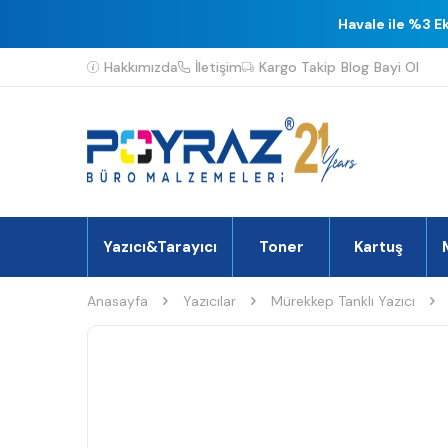
Havale ile %3 E
Hakkımızda
İletişim
Kargo Takip
Blog
Bayi Ol
Yazıcı&Tarayıcı
Toner
Kartuş
Anasayfa
Yazıcılar
Mürekkep Tanklı Yazıcı