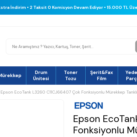
kstra İndirim • 2 Taksit 0 Komisyon Devam Ediyor • 15.000 TL Üz
Drum
Toner
Şerit&Fax
Yed
Mürekkep
Ünitesi
Tozu
Film
Parç
Epson EcoTank L3260 C11CJ66407 Çok Fonksiyonlu Mürekkep Tanklı 
Epson EcoTan
Fonksiyonlu Mü