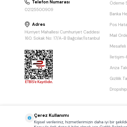
Telefon Numarası
Ödeme S
02125500909
Banka He
Adres
Pos Hata
Hürriyet Mahallesi Cumhuriyet Caddesi
Mail Ord
160. Sokak No: 17/A-B Bağcılar/İstanbul
Mesafeli
İletişim-
Arıza Ta
Gizlilik 
Dropship
Çerez Kullanımı
Kişisel verileriniz, hizmetlerimizin daha iyi bir şek