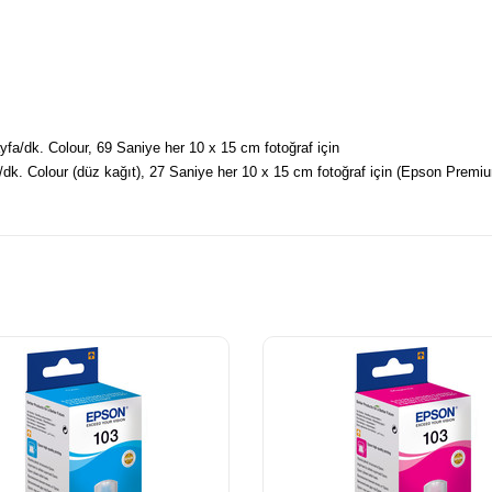
ayfa/dk. Colour, 69 Saniye her 10 x 15 cm fotoğraf için
a/dk. Colour (düz kağıt), 27 Saniye her 10 x 15 cm fotoğraf için (Epson Premi
 , 11 sec. with flatbed scan
; , 28 sec. with flatbed scan
nç başına nokta (yatay x dikey)
 tarama, PDF, PNG
başına nokta (yatay x dikey)