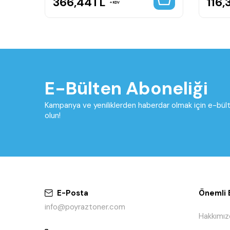
366,44
TL
116,
KDV
E-Bülten Aboneliği
Kampanya ve yeniliklerden haberdar olmak için e-bü
olun!
E-Posta
Önemli B
info@poyraztoner.com
Hakkımız