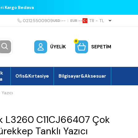
eri Kargo Bedava
02125500909
TR − TL
USD:
--
|
EUR:
--
0
ÜYELIK
SEPETIM
ek
Ofis&Kırtasiye
Bilgisayar&Aksesuar
a
Yazıcı
k L3260 C11CJ66407 Çok
rekkep Tanklı Yazıcı