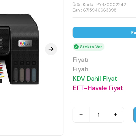
Ürün Kodu :
PYRZ0002242
Ean : 8715946683898
Fo
Stokta Var
Fiyatı
Fiyatı
KDV Dahil Fiyat
EFT-Havale Fiyat