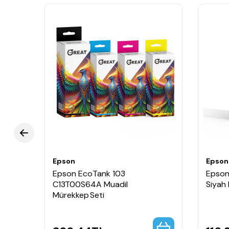
LCD ekran
: Tip: Renkli, Diyagonal:3,7 cm
Emülasyonlar
: ESC/P-R
Diğer
Garanti
: 24 Aylar servis merkezinde, 30.000 Sayfa
Baskı Kapasitesi
Siyah
: 8.100 Sayfa
Renkli
: 6.500 Sayfa
Menşei
Menşei
: Philippines
Ean
: 8715946683898
Epson
Epson
Epson EcoTank 103
Epson
C13T00S64A Muadil
Siyah
Mürekkep Seti