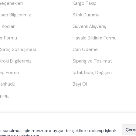
eçenekleri
Kargo Takip
sap Bilgilerimiz
Stok Durumu
 Kodları
Güvenli Alışveriş
er Formu
Havale Bildirim Formu
 Satış Sözleşmesi
Cari Ödeme
Kroki Bilgilerimiz
Sipariş ve Teslimat
lep Formu
İptal, İade, Değişim
Taahhüdü
Bayi Ol
ping
© Tüm hakları saklıdır.
Poyraztoner.com
Çerez
ilde sunulması için mevzuata uygun bir şekilde toplanıp işlenir.