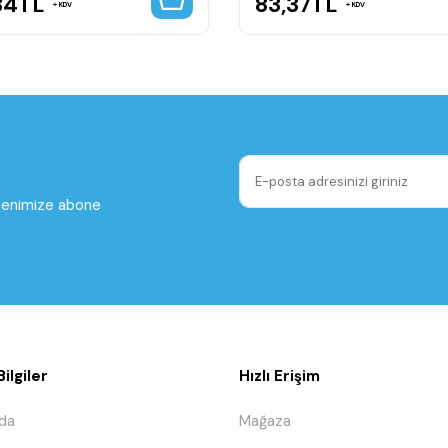
34
TL
83,37
TL
KDV
KDV
ltenimize abone
ilgiler
Hızlı Erişim
da
Mağaza