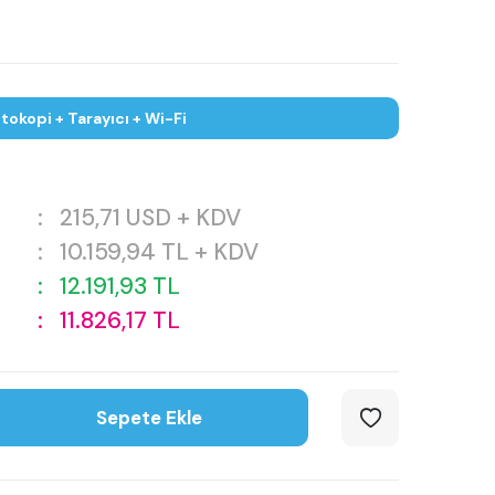
tokopi + Tarayıcı + Wi-Fi
:
215,71
USD + KDV
:
10.159,94
TL + KDV
:
12.191,93
TL
:
11.826,17
TL
Sepete Ekle