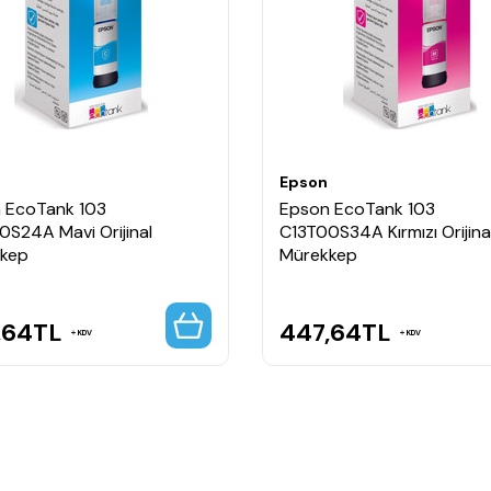
 A5 (14,8x21,0 cm), B5, 10 x 15 cm, 13 x 18 cm, 16:9, DL (zarf), No. 10 (zarf)
Epson
2 şablonu), 0,7 W (uyku modu), 4,5 W Hazır, 0,2 W (kapalı), TEC 0,14 kWh/
 EcoTank 103
Epson EcoTank 103
0S24A Mavi Orijinal
C13T00S34A Kırmızı Orijina
k x Yükseklik)
kep
Mürekkep
 Windows 10, Windows 7, Windows 8, Windows 8.1, Windows Server 2008 (32/
Windows Vista, Windows XP Professional x64 Edition SP2 or later, Windows 
,64
TL
447,64
TL
KDV
KDV
 Email Print, Remote Print Driver), Apple AirPrint
Y,M) + 1 ekstra siyah mürekkep şişesi, Sürücü ve yardım programı, Ana cihaz 