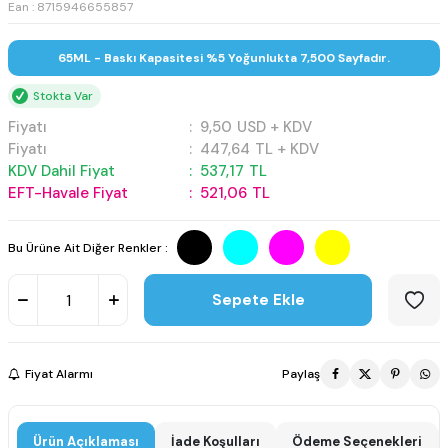
Ean : 8715946655857
65ML - Baskı Kapasitesi %5 Yoğunlukta 7,500 Sayfadır.
Stokta Var
Fiyatı
:
9,50
USD + KDV
Fiyatı
:
447,64
TL + KDV
KDV Dahil Fiyat
:
537,17
TL
EFT-Havale Fiyat
:
521,06
TL
Bu Ürüne Ait Diğer Renkler :
Sepete Ekle
Fiyat Alarmı
Paylaş
Ürün Açıklaması
İade Koşulları
Ödeme Seçenekleri