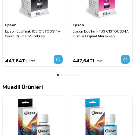
Epson
Epson
Epson EcoTank 103 C13T00S14A
Epson EcoTank 103 C13T00S34A
Siyah Orijinal Mürekkep
Kırmızı Orijinal Mürekkep
447,64
TL
447,64
TL
KDV
KDV
Muadil Ürünleri