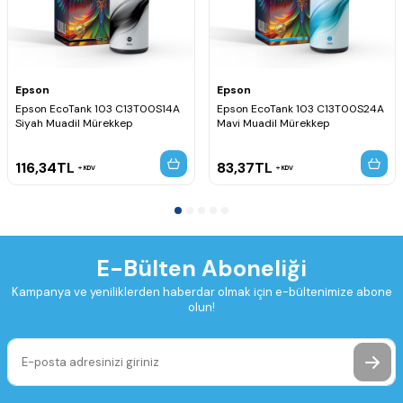
Epson
Epson
Epson EcoTank 103 C13T00S14A
Epson EcoTank 103 C13T00S24A
Siyah Muadil Mürekkep
Mavi Muadil Mürekkep
116,34
TL
83,37
TL
KDV
KDV
E-Bülten Aboneliği
Kampanya ve yeniliklerden haberdar olmak için e-bültenimize abone
olun!