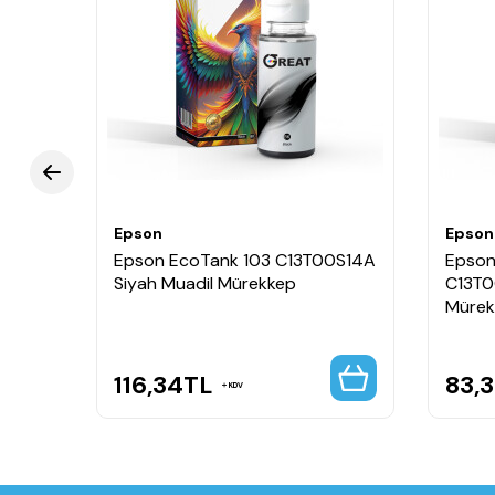
Epson
Epson
Epson EcoTank 103 C13T00S14A
Epson
Siyah Muadil Mürekkep
C13T0
Mürek
116,34
TL
83,3
KDV