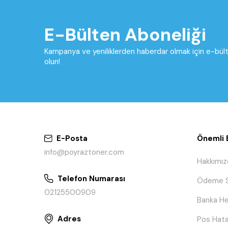
E-Bülten Aboneliği
Kampanya ve yeniliklerden haberdar olmak için e-bü
olun!
E-Posta
Önemli B
info@poyraztoner.com
Hakkımız
Telefon Numarası
Ödeme S
02125500909
Banka He
Adres
Pos Hata