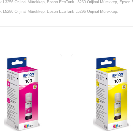
 L3256 Orijinal Mürekkep,
Epson EcoTank L3260 Orijinal Mürekkep,
Epson E
 L5290 Orijinal Mürekkep,
Epson EcoTank L5296 Orijinal Mürekkep,