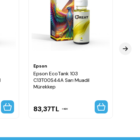
Epson
Epso
Epson EcoTank 103
Epso
l
C13T00S44A Sarı Muadil
C13T
Mürekkep
Mürek
83,37
TL
366
KDV