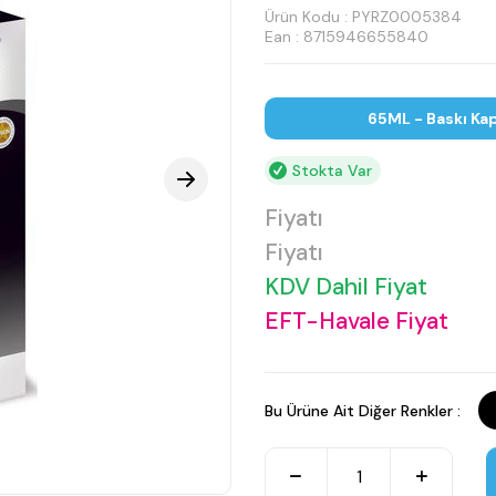
Ürün Kodu :
PYRZ0005384
Ean : 8715946655840
65ML - Baskı Kap
Stokta Var
Fiyatı
Fiyatı
KDV Dahil Fiyat
EFT-Havale Fiyat
Bu Ürüne Ait Diğer Renkler :