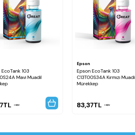
Epson
 EcoTank 103
Epson EcoTank 103
0S24A Mavi Muadil
C13T00S34A Kırmızı Muadi
kep
Mürekkep
7
TL
83,37
TL
KDV
KDV