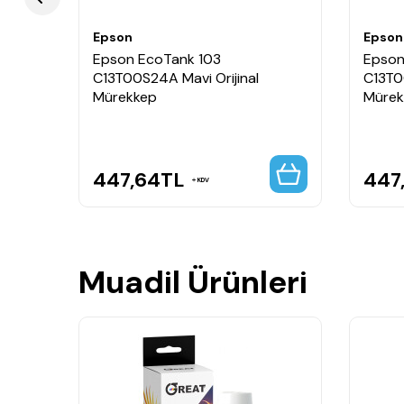
Epson
Epson
Epson EcoTank 103
Epson
lu
C13T00S24A Mavi Orijinal
C13T00
Mürekkep
Mürek
447,64
TL
447
KDV
Muadil Ürünleri