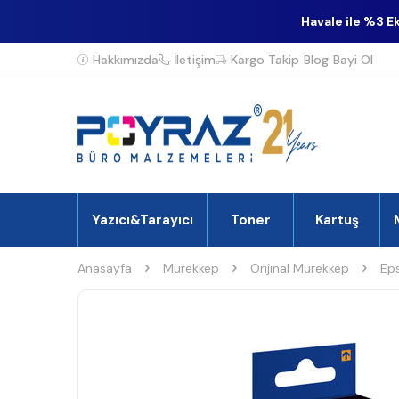
Havale ile %3 E
Hakkımızda
İletişim
Kargo Takip
Blog
Bayi Ol
Yazıcı&Tarayıcı
Toner
Kartuş
Anasayfa
Mürekkep
Orijinal Mürekkep
Ep