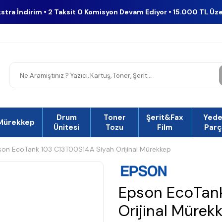
kstra İndirim • 2 Taksit 0 Komisyon Devam Ediyor • 15.000 TL Üz
Drum
Toner
Şerit&Fax
Yed
Mürekkep
Ünitesi
Tozu
Film
Parç
son EcoTank 103 C13T00S14A Siyah Orijinal Mürekkep
Epson EcoTank
Orijinal Mürek