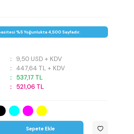
asitesi %5 Yoğunlukta 4,500 Sayfadır.
:
9,50
USD + KDV
:
447,64
TL + KDV
:
537,17
TL
:
521,06
TL
Sepete Ekle