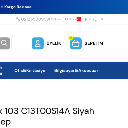
eri Kargo Bedava
02125500909
TR − TL
USD:
--
|
EUR:
--
0
ÜYELIK
SEPETIM
ek
Ofis&Kırtasiye
Bilgisayar&Aksesuar
a
 103 C13T00S14A Siyah
kep