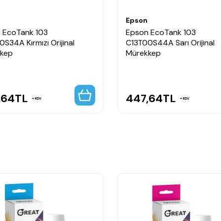
Epson
 EcoTank 103
Epson EcoTank 103
S34A Kırmızı Orijinal
C13T00S44A Sarı Orijinal
kep
Mürekkep
,64
TL
447,64
TL
KDV
KDV