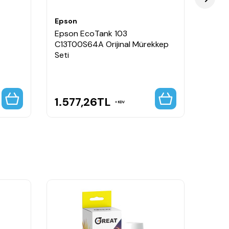
Epson
Epso
Epson EcoTank 103
Epso
C13T00S64A Orijinal Mürekkep
C11CJ
Seti
Yazıc
Fotoğ
1.577,26
TL
7.3
KDV