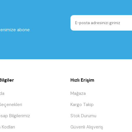
ltenimize abone
ilgiler
Hızlı Erişim
da
Mağaza
eçenekleri
Kargo Takip
sap Bilgilerimiz
Stok Durumu
 Kodları
Güvenli Alışveriş