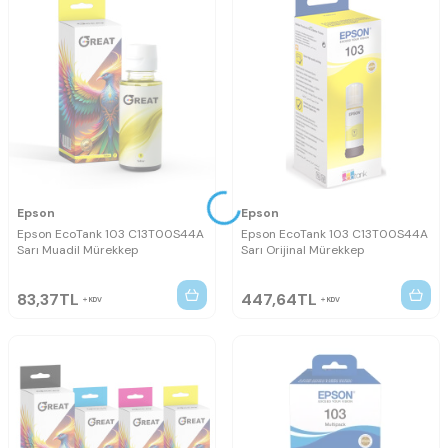
Epson
Epson
Epson EcoTank 103 C13T00S44A
Epson EcoTank 103 C13T00S44A
Sarı Muadil Mürekkep
Sarı Orijinal Mürekkep
83,37
TL
447,64
TL
KDV
KDV