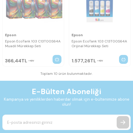
Epson
Epson
Epson EcoTank 103 C13T00S64A
Epson EcoTank 103 C13T00S64A
Muadil Mürekkep Seti
Orijinal Mürekkep Seti
366,44
TL
1.577,26
TL
KDV
KDV
Toplam 10 ürün bulunmaktadır.
E-Bülten Aboneliği
Kampanya ve yeniliklerden haberdar olmak için e-bültenimize abone
olun!