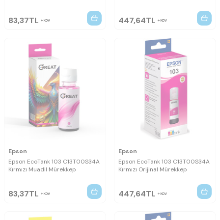
83,37
TL
447,64
TL
KDV
KDV
Epson
Epson
Epson EcoTank 103 C13T00S34A
Epson EcoTank 103 C13T00S34A
Kırmızı Muadil Mürekkep
Kırmızı Orijinal Mürekkep
83,37
TL
447,64
TL
KDV
KDV