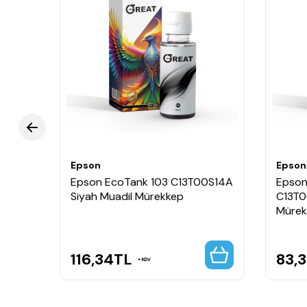
Ortam İşleme
Borderless print (up to 10 x 15cm)
Epson
Epson
Epson EcoTank 103 C13T00S14A
Epson
Siyah Muadil Mürekkep
C13T0
Mürek
116,34
TL
83,3
KDV