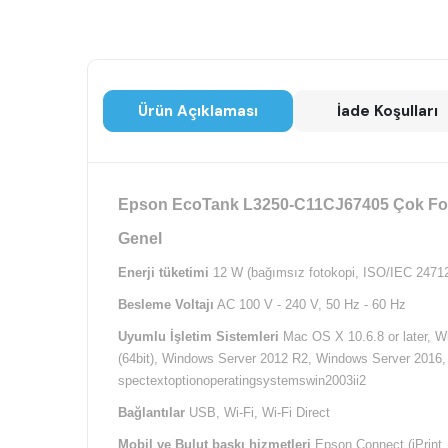
Ürün Açıklaması
İade Koşulları
Epson EcoTank L3250-C11CJ67405 Çok Fonk
Genel
Enerji tüketimi
12 W (bağımsız fotokopi, ISO/IEC 24712
Besleme Voltajı
AC 100 V - 240 V, 50 Hz - 60 Hz
Uyumlu İşletim Sistemleri
Mac OS X 10.6.8 or later, 
(64bit), Windows Server 2012 R2, Windows Server 2016, 
spectextoptionoperatingsystemswin2003ii2
Bağlantılar
USB, Wi-Fi, Wi-Fi Direct
Mobil ve Bulut baskı hizmetleri
Epson Connect (iPrint, 