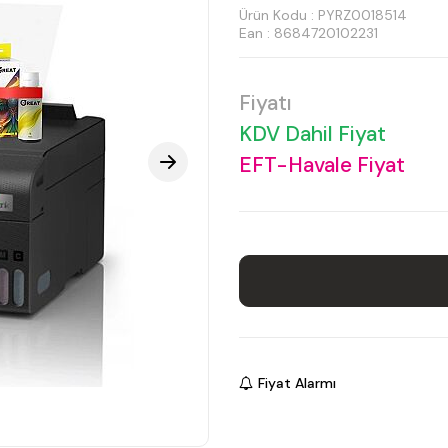
Ürün Kodu :
PYRZ0018514
Ean : 8684720102231
Fiyatı
KDV Dahil Fiyat
EFT-Havale Fiyat
Fiyat Alarmı