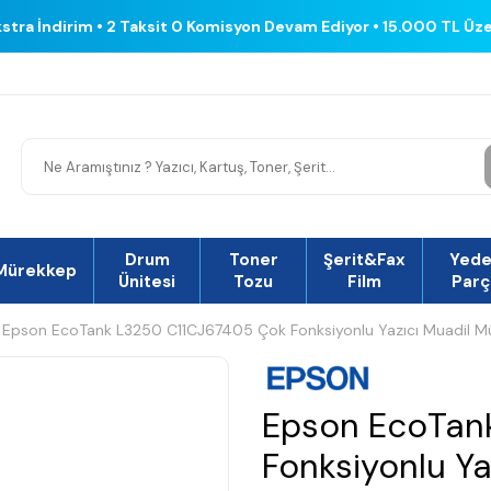
kstra İndirim • 2 Taksit 0 Komisyon Devam Ediyor • 15.000 TL Üz
Drum
Toner
Şerit&Fax
Yed
Mürekkep
Ünitesi
Tozu
Film
Parç
Epson EcoTank L3250 C11CJ67405 Çok Fonksiyonlu Yazıcı Muadil M
Epson EcoTan
Fonksiyonlu Y