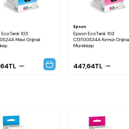
, 11 sec. with flatbed scan
, 28 sec. with flatbed scan
Epson
ç başına nokta (yatay x dikey)
 EcoTank 103
Epson EcoTank 103
tarama, PDF, PNG
0S24A Mavi Orijinal
C13T00S34A Kırmızı Orijina
kep
Mürekkep
şına nokta (yatay x dikey)
,64
TL
447,64
TL
KDV
KDV
5 (14,8x21,0 cm), B5 (17,6x25,7 cm), 10 x 15 cm, 13 x 18 cm, 16:9, DL (zarf),