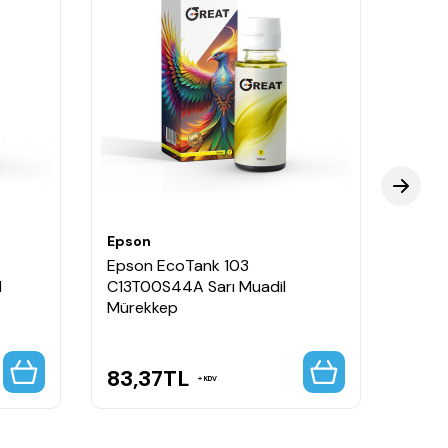
Epson
Epso
Epson EcoTank 103
Epso
l
C13T00S44A Sarı Muadil
C13T
Mürekkep
Mürek
83,37
TL
366
KDV