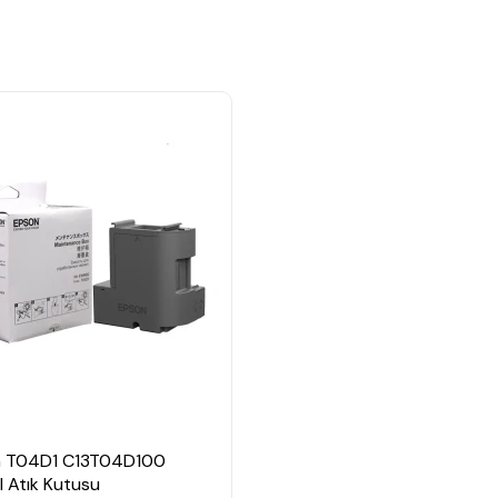
 T04D1 C13T04D100
al Atık Kutusu