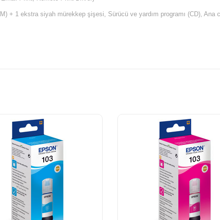
M) + 1 ekstra siyah mürekkep şişesi, Sürücü ve yardım programı (CD), Ana cih
aşına nozül
k Teknolojisiyle
a/dk. Colour, 69 Saniye her 10 x 15 cm fotoğraf için
/dk. Colour (düz kağıt), 27 Saniye her 10 x 15 cm fotoğraf için (Epson Premiu