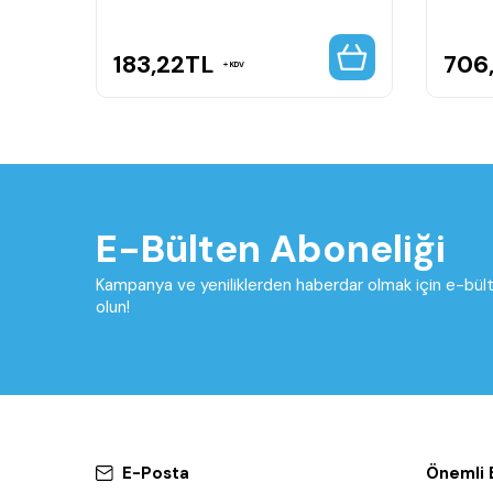
183,22
TL
706
KDV
E-Bülten Aboneliği
Kampanya ve yeniliklerden haberdar olmak için e-bü
olun!
E-Posta
Önemli B