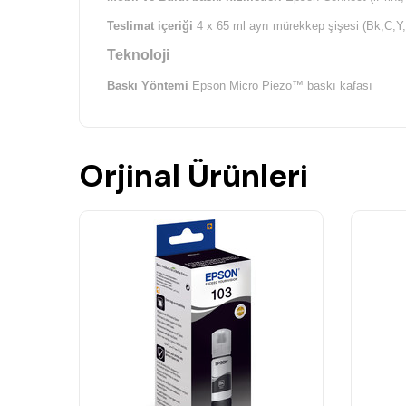
Teslimat içeriği
4 x 65 ml ayrı mürekkep şişesi (Bk,C,Y,
Teknoloji
Baskı Yöntemi
Epson Micro Piezo™ baskı kafası
Ağızlık yapılandırması
180 Ağızlıklar Siyah, 59 Renk b
Asgari damlacık boyutu
3 pl, Değişken Boyutlu Damlacı
Orjinal Ürünleri
Mürekkep teknolojisi
Dye Ink
Baskı çözünürlüğü
5.760 x 1.440 İnç başına nokta
Kategori Tekli yer
, Home Office
Çok işlevli
Baskı, Tarama, Kopya
Baskı
Baskı hızı
ISO/IEC 24734 10 Sayfa/dk. Tek renkli, 5 Sayf
Baskı hızı
33 Sayfa/dk. Tek renkli (düz kağıt), 15 Sayfa
Renkler
Siyah, Cyan, Sarı, Macenta