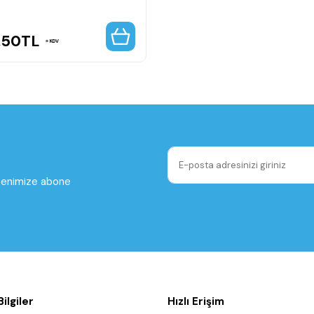
,50
TL
KDV
ltenimize abone
ilgiler
Hızlı Erişim