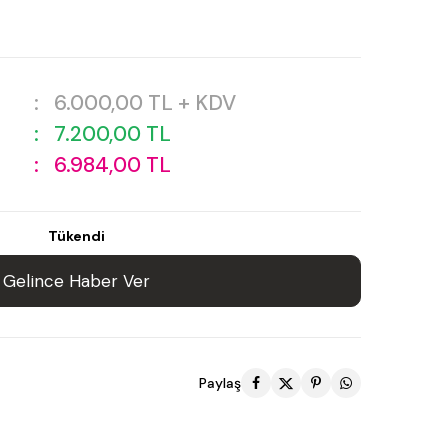
:
6.000,00
TL + KDV
:
7.200,00
TL
:
6.984,00
TL
Tükendi
Gelince Haber Ver
Paylaş