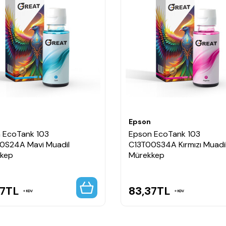
Epson
 EcoTank 103
Epson EcoTank 103
0S24A Mavi Muadil
C13T00S34A Kırmızı Muadi
kep
Mürekkep
7
TL
83,37
TL
KDV
KDV