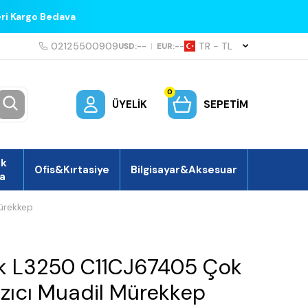
eri Kargo Bedava
02125500909
TR − TL
USD:
--
|
EUR:
--
0
ÜYELIK
SEPETIM
ek
Ofis&Kırtasiye
Bilgisayar&Aksesuar
a
ürekkep
k L3250 C11CJ67405 Çok
azıcı Muadil Mürekkep