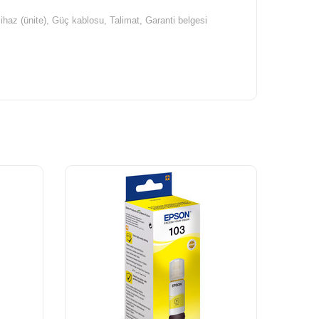
az (ünite), Güç kablosu, Talimat, Garanti belgesi
m Parlak Fotoğraf Kağıdı)