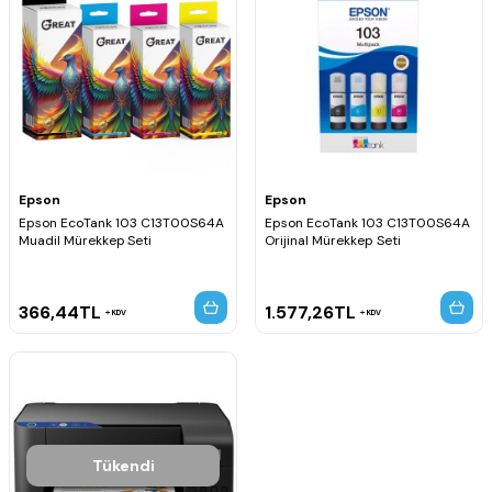
Epson
Epson
Epson EcoTank 103 C13T00S64A
Epson EcoTank 103 C13T00S64A
Muadil Mürekkep Seti
Orijinal Mürekkep Seti
366,44
TL
1.577,26
TL
KDV
KDV
Tükendi