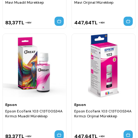
Mavi Muadil Mürekkep
Mavi Orijinal Mürekkep
83,37
TL
447,64
TL
KDV
KDV
Epson
Epson
Epson EcoTank 103 C13T00S34A
Epson EcoTank 103 C13T00S34A
Kırmızı Muadil Mürekkep
Kırmızı Orijinal Mürekkep
83,37
TL
447,64
TL
KDV
KDV