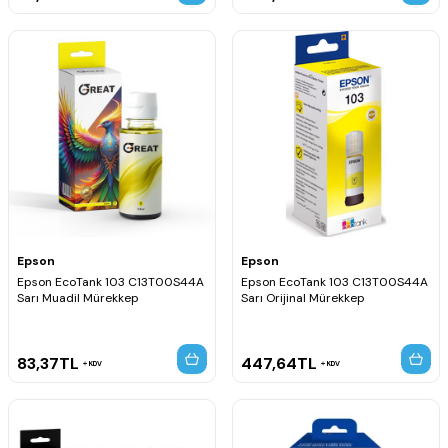
Epson
Epson
Epson EcoTank 103 C13T00S44A
Epson EcoTank 103 C13T00S44A
Sarı Muadil Mürekkep
Sarı Orijinal Mürekkep
83,37
TL
447,64
TL
KDV
KDV