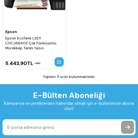
Epson
Epson EcoTank L3211
C11CJ68402 Çok Fonksiyonlu
Mürekkep Tanklı Yazıcı
5.443,90
TL
KDV
Toplam 11 ürün bulunmaktadır.
E-Bülten Aboneliği
Kampanya ve yeniliklerden haberdar olmak için e-bültenimize abone
olun!