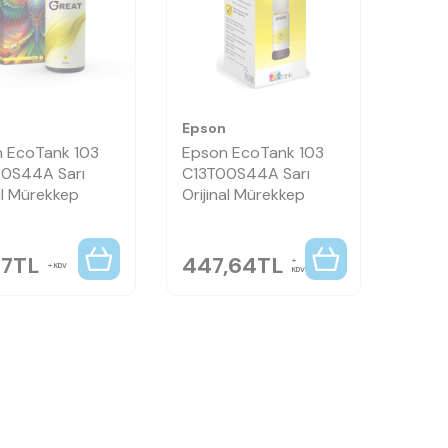
n
Epson
 EcoTank 103
Epson EcoTank 103
0S44A Sarı
C13T00S44A Sarı
l Mürekkep
Orijinal Mürekkep
37
TL
447,64
TL
KDV
KDV