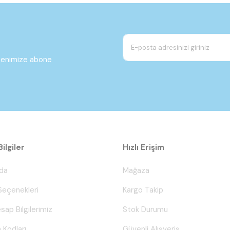
ltenimize abone
ilgiler
Hızlı Erişim
da
Mağaza
eçenekleri
Kargo Takip
sap Bilgilerimiz
Stok Durumu
 Kodları
Güvenli Alışveriş