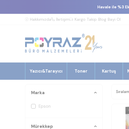
Havale ile %3 E
Hakkımızda
İletişim
Kargo Takip
Blog
Bayi Ol
Yazıcı&Tarayıcı
Toner
Kartuş
Marka
Epson
Mürekkep