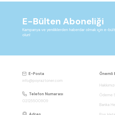
E-Bülten Aboneliği
Kampanya ve yeniliklerden haberdar olmak için e-bü
olun!
E-Posta
Önemli B
info@poyraztoner.com
Hakkımız
Telefon Numarası
Ödeme S
02125500909
Banka He
Adres
Pos Hata