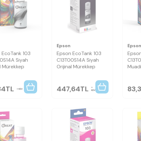
Epson
Epso
 EcoTank 103
Epson EcoTank 103
Epson
0S14A Siyah
C13T00S14A Siyah
C13T
l Mürekkep
Orijinal Mürekkep
Muadi
34
TL
447,64
TL
83,
KDV
KDV