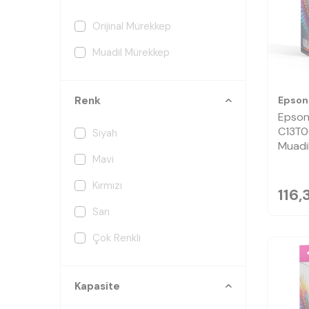
Orijinal Mürekkep
Muadil Mürekkep
Epson
Renk
Epson
C13T0
Siyah
Muadi
Mavi
Kırmızı
116,
Sarı
Çok Renkli
Kapasite