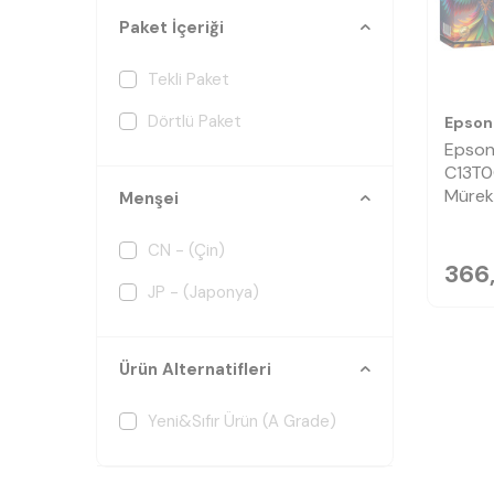
Paket İçeriği
Tekli Paket
Dörtlü Paket
Epson
Epson
C13T0
Mürek
Menşei
CN - (Çin)
366
JP - (Japonya)
Ürün Alternatifleri
Yeni&Sıfır Ürün (A Grade)