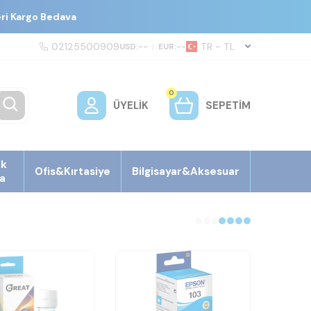
eri Kargo Bedava
02125500909
TR − TL
USD:
--
|
EUR:
--
0
ÜYELIK
SEPETIM
ek
Ofis&Kırtasiye
Bilgisayar&Aksesuar
a