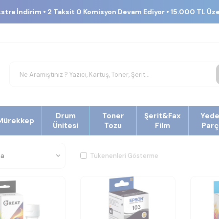
kstra İndirim • 2 Taksit 0 Komisyon Devam Ediyor • 15.000 TL Üz
Drum
Toner
Şerit&Fax
Yed
Mürekkep
Ünitesi
Tozu
Film
Parç
Tükenenleri Gösterme