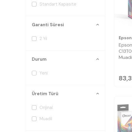
Standart Kapasite
Garanti Süresi
Epson
2 Yıl
Epson
C13T0
Muadi
Durum
Yeni
83,3
Üretim Türü
Orijinal
Muadil