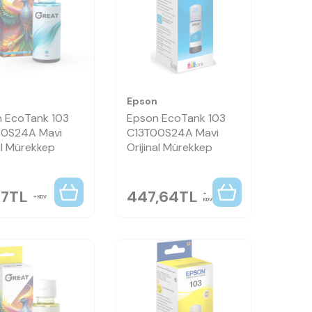
n
Epson
 EcoTank 103
Epson EcoTank 103
00S24A Mavi
C13T00S24A Mavi
l Mürekkep
Orijinal Mürekkep
37
TL
447,64
TL
KDV
KDV