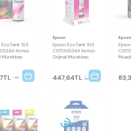
Epson
Epso
 EcoTank 103
Epson EcoTank 103
Epson
0S34A Kırmızı
C13T00S34A Kırmızı
C13T0
l Mürekkep
Orijinal Mürekkep
Muadi
7
TL
447,64
TL
83,
KDV
KDV