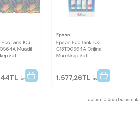
Epson
 EcoTank 103
Epson EcoTank 103
0S64A Muadil
C13T00S64A Orijinal
kep Seti
Mürekkep Seti
,44
TL
1.577,26
TL
KDV
KDV
Toplam 10 ürün bulunmakta