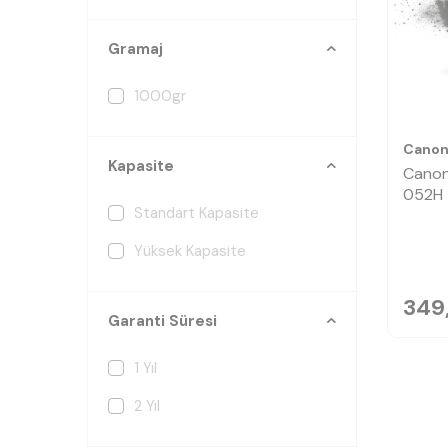
Gramaj
1000gr
Cano
Kapasite
Cano
052H 
Standart Kapasite
Yüksek Kapasite
349
Garanti Süresi
1 Yıl
2 Yıl