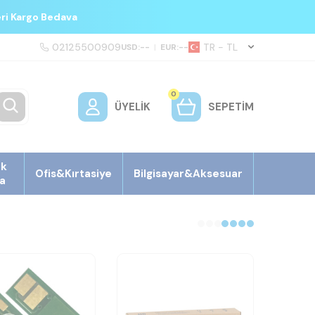
eri Kargo Bedava
02125500909
TR − TL
USD:
--
|
EUR:
--
0
ÜYELIK
SEPETIM
ek
Ofis&Kırtasiye
Bilgisayar&Aksesuar
a