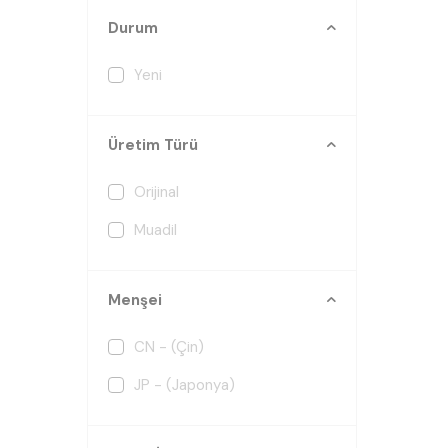
Durum
Yeni
Üretim Türü
Orijinal
Muadil
Menşei
CN - (Çin)
JP - (Japonya)