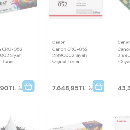
n
Canon
Cano
n CRG-052
Canon CRG-052
Cano
002 Siyah
2199C002 Siyah
2199C
l Toner
Orijinal Toner
- Siy
,90
TL
7.648,95
TL
43,
KDV
KDV