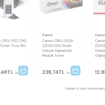
n
Canon
Cano
n CRG-052 CRG
Canon CRG-052H
Cano
Toner Tozu 1KG
2200C002 Siyah
2200
Yüksek Kapasiteli
Yükse
Muadil Toner
Orijin
,48
TL
239,74
TL
12.8
KDV
KDV
Toplam 8 ürün bulunmakta