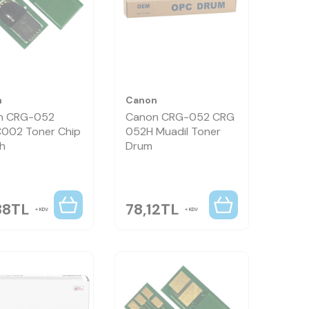
n
Canon
n CRG-052
Canon CRG-052 CRG
002 Toner Chip
052H Muadil Toner
ah
Drum
38
TL
78,12
TL
KDV
KDV