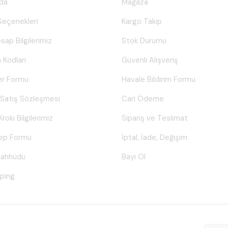
da
Mağaza
eçenekleri
Kargo Takip
sap Bilgilerimiz
Stok Durumu
 Kodları
Güvenli Alışveriş
er Formu
Havale Bildirim Formu
 Satış Sözleşmesi
Cari Ödeme
Kroki Bilgilerimiz
Sipariş ve Teslimat
lep Formu
İptal, İade, Değişim
Taahhüdü
Bayi Ol
ping