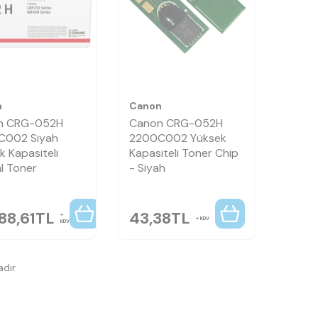
n
Canon
n CRG-052H
Canon CRG-052H
C002 Siyah
2200C002 Yüksek
k Kapasiteli
Kapasiteli Toner Chip
al Toner
- Siyah
88,61
TL
43,38
TL
KDV
KDV
dır.