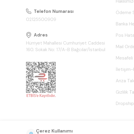
Hakkımız
Telefon Numarası
Ödeme S
02125500909
Banka He
Adres
Pos Hata
Hürriyet Mahallesi Cumhuriyet Caddesi
Mail Ord
160. Sokak No: 17/A-B Bağcılar/İstanbul
Mesafeli
İletişim-
Arıza Ta
Gizlilik 
Dropship
Çerez Kullanımı