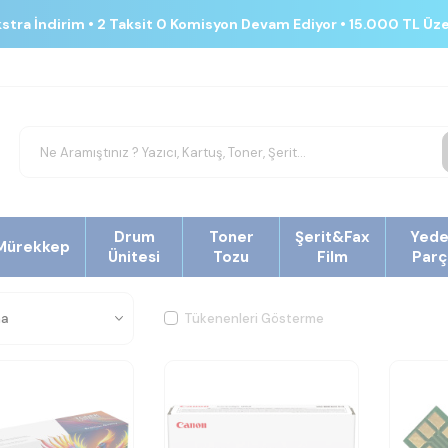
kstra İndirim • 2 Taksit 0 Komisyon Devam Ediyor • 15.000 TL Üz
Drum
Toner
Şerit&Fax
Yed
Mürekkep
Ünitesi
Tozu
Film
Parç
Tükenenleri Gösterme