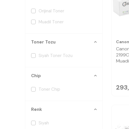
Orijinal Toner
Muadil Toner
Cano
Toner Tozu
Cano
2199C
Siyah Toner Tozu
Muadi
Chip
293
Toner Chip
Renk
Siyah