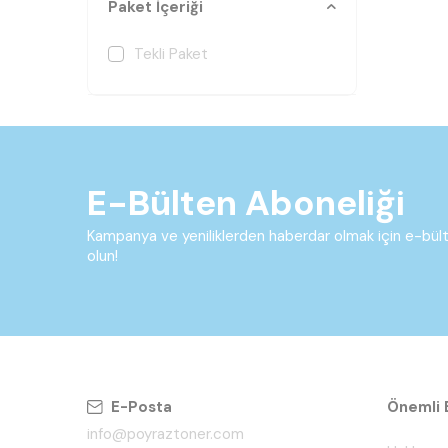
Paket İçeriği
Tekli Paket
E-Bülten Aboneliği
Kampanya ve yeniliklerden haberdar olmak için e-bü
olun!
E-Posta
Önemli B
info@poyraztoner.com