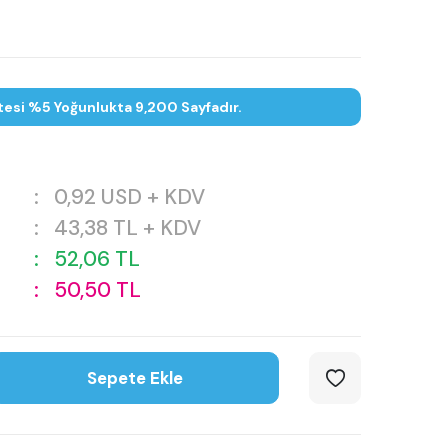
tesi %5 Yoğunlukta 9,200 Sayfadır.
:
0,92
USD + KDV
:
43,38
TL + KDV
:
52,06
TL
:
50,50
TL
Sepete Ekle