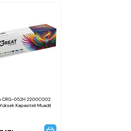
n
n CRG-052H 2200C002
Yüksek Kapasiteli Muadil