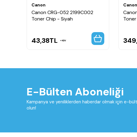
Canon
Cano
Canon CRG-052 2199C002
Cano
Toner Chip - Siyah
Toner
43,38
TL
349
KDV
E-Bülten Aboneliği
Kampanya ve yeniliklerden haberdar olmak için e-bü
olun!