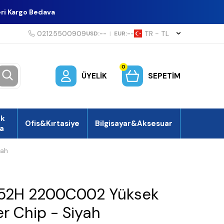
eri Kargo Bedava
02125500909
TR − TL
USD:
--
|
EUR:
--
0
ÜYELIK
SEPETIM
ek
Ofis&Kırtasiye
Bilgisayar&Aksesuar
a
yah
52H 2200C002 Yüksek
er Chip - Siyah