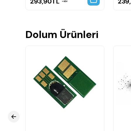
293,90
TL
239
KDV
Dolum Ürünleri