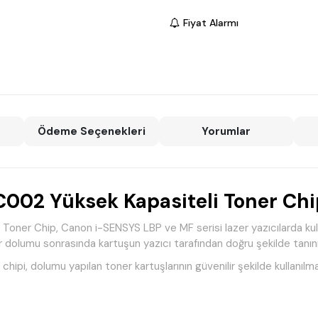
Fiyat Alarmı
Ödeme Seçenekleri
Yorumlar
2 Yüksek Kapasiteli Toner Chip
er Chip, Canon i-SENSYS LBP ve MF serisi lazer yazıcılarda kul
ner dolumu sonrasında kartuşun yazıcı tarafından doğru şekilde tanı
r chipi, dolumu yapılan toner kartuşlarının güvenilir şekilde kullanıl