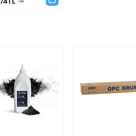
,74
TL
KDV