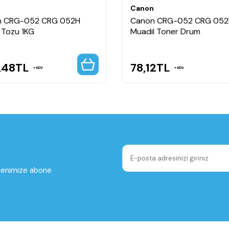
n
Canon
n CRG-052 CRG 052H
Canon CRG-052 CRG 052
 Tozu 1KG
Muadil Toner Drum
,48
TL
78,12
TL
KDV
KDV
ltenimize abone