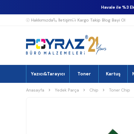
Havale ile %3 E
Hakkımızda
İletişim
Kargo Takip
Blog
Bayi Ol
Yazıcı&Tarayıcı
Toner
Kartuş
Anasayfa
Yedek Parça
Chip
Toner Chip