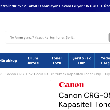
kstra İndirim • 2 Taksit 0 Komisyon Devam Ediyor • 15.000 TL Üz
Drum
Toner
Şerit&Fax
Yed
Mürekkep
Ünitesi
Tozu
Film
Parç
Canon CRG-052H 2200C002 Yüksek Kapasiteli Toner Chip - Si
Canon CRG-0
Kapasiteli Ton