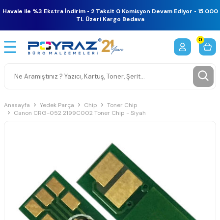
Havale ile %3 Ekstra İndirim • 2 Taksit 0 Komisyon Devam Ediyor • 15.000
TL Üzeri Kargo Bedava
0
Anasayfa
Yedek Parça
Chip
Toner Chip
Canon CRG-052 2199C002 Toner Chip - Siyah