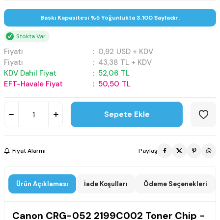
Baskı Kapasitesi %5 Yoğunlukta 3,100 Sayfadır.
Stokta Var
Fiyatı
:
0,92
USD + KDV
Fiyatı
:
43,38
TL + KDV
KDV Dahil Fiyat
:
52,06
TL
EFT-Havale Fiyat
:
50,50
TL
Sepete Ekle
Fiyat Alarmı
Paylaş
Ürün Açıklaması
İade Koşulları
Ödeme Seçenekleri
Canon CRG-052 2199C002 Toner Chip -