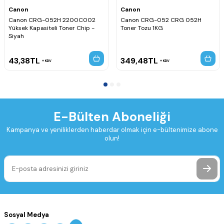
Canon
Canon
Canon CRG-052H 2200C002
Canon CRG-052 CRG 052H
Yüksek Kapasiteli Toner Chip -
Toner Tozu 1KG
Siyah
43,38
TL
349,48
TL
KDV
KDV
E-Bülten Aboneliği
Kampanya ve yeniliklerden haberdar olmak için e-bültenimize abone
olun!
Sosyal Medya