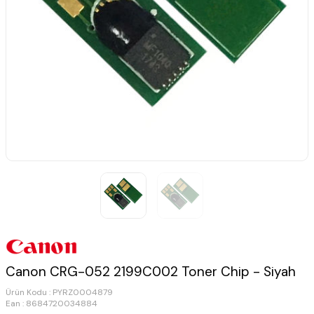
Canon CRG-052 2199C002 Toner Chip - Siyah
Ürün Kodu :
PYRZ0004879
Ean : 8684720034884