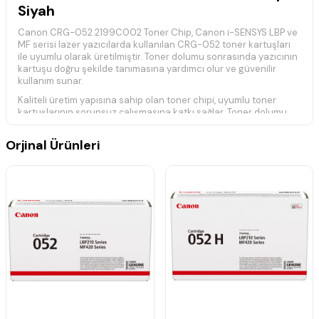
Siyah
Canon CRG-052 2199C002 Toner Chip, Canon i-SENSYS LBP ve
MF serisi lazer yazıcılarda kullanılan CRG-052 toner kartuşları
ile uyumlu olarak üretilmiştir. Toner dolumu sonrasında yazıcının
kartuşu doğru şekilde tanımasına yardımcı olur ve güvenilir
kullanım sunar.
Kaliteli üretim yapısına sahip olan toner chipi, uyumlu toner
kartuşlarının sorunsuz çalışmasına katkı sağlar. Toner dolumu
yapan teknik servisler ve bireysel kullanıcılar için ideal bir yedek
parçadır.
Orjinal Ürünleri
Ürün Özellikleri
Ürün: Toner Chip
Model: Canon CRG-052
Ürün Kodu: 2199C002
Renk: Siyah
Uyumlu Toner: Canon CRG-052
Uyumlu Seri: Canon i-SENSYS LBP / Canon i-SENSYS MF Serisi
Uyumlu Yazıcı Modelleri
Canon i-SENSYS LBP-212dw
Canon i-SENSYS LBP-214dw