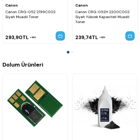
Canon
Canon
Canon CRG-052 2199C002
Canon CRG-052H 2200C002
Siyah Muadil Toner
Siyah Yüksek Kapasiteli Muadil
Toner
293,90
TL
239,74
TL
KDV
KDV
Dolum Ürünleri