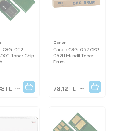
n
Canon
n CRG-052
Canon CRG-052 CRG
002 Toner Chip
052H Muadil Toner
ah
Drum
38
TL
78,12
TL
KDV
KDV