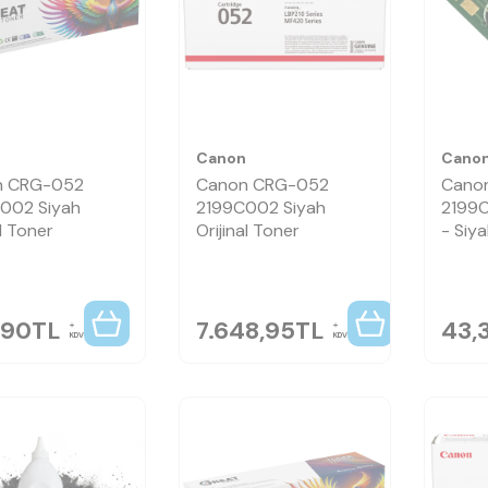
n
Canon
Cano
n CRG-052
Canon CRG-052
Cano
002 Siyah
2199C002 Siyah
2199C
l Toner
Orijinal Toner
- Siy
,90
TL
7.648,95
TL
43,
KDV
KDV