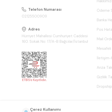
Hakkımız
Telefon Numarası
Ödeme S
02125500909
Banka He
Adres
Pos Hata
Hürriyet Mahallesi Cumhuriyet Caddesi
Mail Ord
160. Sokak No: 17/A-B Bağcılar/İstanbul
Mesafeli
İletişim-
Arıza Ta
Gizlilik 
Dropship
Çerez Kullanımı