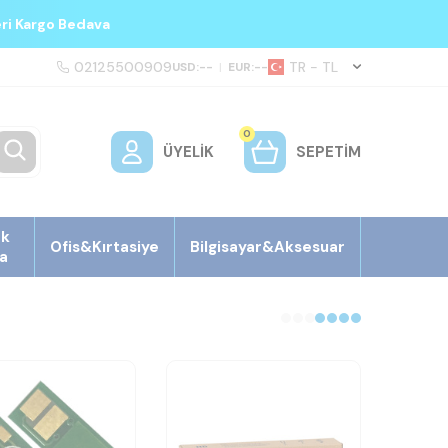
eri Kargo Bedava
02125500909
TR − TL
USD:
--
|
EUR:
--
0
ÜYELIK
SEPETIM
ek
Ofis&Kırtasiye
Bilgisayar&Aksesuar
a