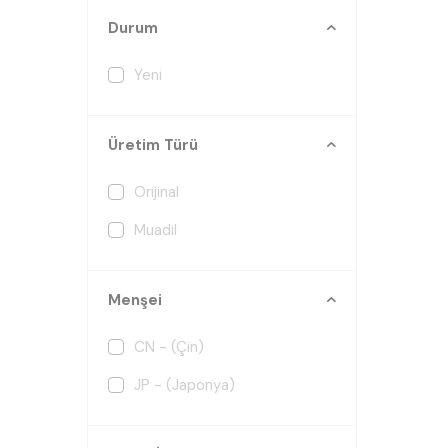
Durum
Yeni
Üretim Türü
Orijinal
Muadil
Menşei
CN - (Çin)
JP - (Japonya)