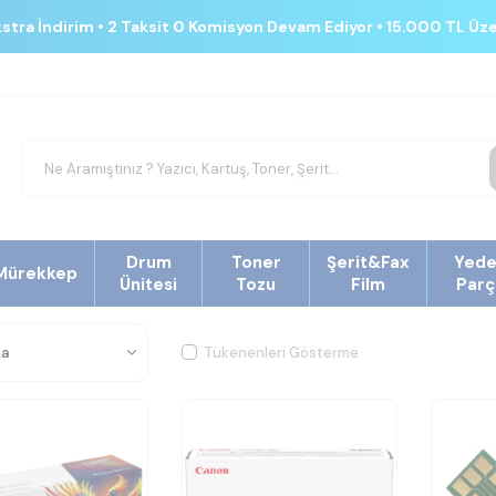
kstra İndirim • 2 Taksit 0 Komisyon Devam Ediyor • 15.000 TL Üz
Drum
Toner
Şerit&Fax
Yed
Mürekkep
Ünitesi
Tozu
Film
Parç
Tükenenleri Gösterme