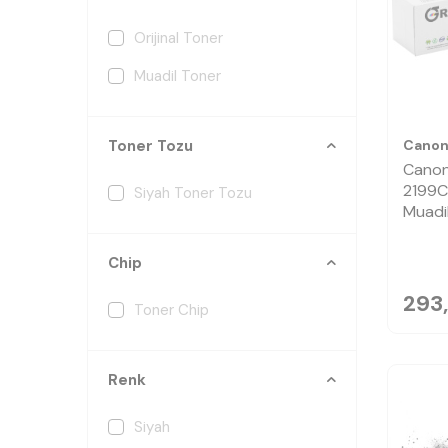
Orijinal Toner
Muadil Toner
Cano
Toner Tozu
Cano
2199C
Siyah Toner Tozu
Muadi
Chip
293
Toner Chip
Renk
Siyah