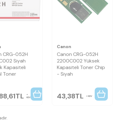
n
Canon
n CRG-052H
Canon CRG-052H
C002 Siyah
2200C002 Yüksek
k Kapasiteli
Kapasiteli Toner Chip
al Toner
- Siyah
88,61
TL
43,38
TL
KDV
KDV
dır.