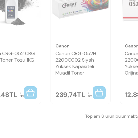
n
Canon
Cano
n CRG-052 CRG
Canon CRG-052H
Cano
Toner Tozu 1KG
2200C002 Siyah
2200
Yüksek Kapasiteli
Yükse
Muadil Toner
Orijin
,48
TL
239,74
TL
12.8
KDV
KDV
Toplam 8 ürün bulunmakta