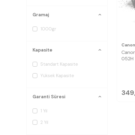
Gramaj
1000gr
Cano
Kapasite
Cano
052H 
Standart Kapasite
Yüksek Kapasite
349
Garanti Süresi
1 Yıl
2 Yıl