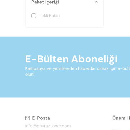
Paket İçeriği
Tekli Paket
E-Bülten Aboneliği
Kampanya ve yeniliklerden haberdar olmak için e-bü
olun!
E-Posta
Önemli B
info@poyraztoner.com