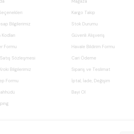
da
Mağaza
eçenekleri
Kargo Takip
sap Bilgilerimiz
Stok Durumu
 Kodları
Güvenli Alışveriş
er Formu
Havale Bildirim Formu
 Satış Sözleşmesi
Cari Ödeme
Kroki Bilgilerimiz
Sipariş ve Teslimat
lep Formu
İptal, İade, Değişim
Taahhüdü
Bayi Ol
ping