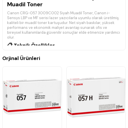
Muadil Toner
Canon CRG-057 3009C002 Siyah Muadil Toner, Canon i-
Sensys LBP ve MF serisi lazer yazıcılarla uyumlu olarak üretilmiş
kaliteli bir muadil toner kartuşudur. Net siyah baskılar, yüksek
performans ve ekonomik maliyet avantajı sunarak ofis ve
bireysel kullanımlarda güvenilir sonuçlar elde etmenize yardımcı
olur.
📋 Teknik Özellikler
Marka:
Canon Uyumlu
Orjinal Ürünleri
Model:
CRG-057
Ürün Kodu:
3009C002
Renk:
Siyah
Ürün Tipi:
Muadil Toner
Baskı Teknolojisi:
Lazer
Yaklaşık Baskı Kapasitesi:
3.100 Sayfa
Uyumluluk:
Canon i-Sensys LBP ve MF Serisi
Durum:
Muadil
Yaklaşık baskı kapasitesi, ISO/IEC 19752 standardına göre
belirlenmiştir. Gerçek baskı verimi; yazdırılan içerik, baskı
yoğunluğu ve kullanım koşullarına bağlı olarak değişiklik
gösterebilir.
🖨️ Uyumlu Yazıcı Modelleri