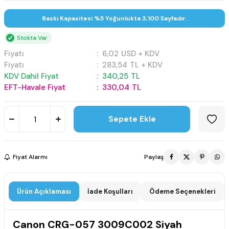
Baskı Kapasitesi %5 Yoğunlukta 3,100 Sayfadır.
Stokta Var
Fiyatı
:
6,02
USD + KDV
Fiyatı
:
283,54
TL + KDV
KDV Dahil Fiyat
:
340,25
TL
EFT-Havale Fiyat
:
330,04
TL
Sepete Ekle
Fiyat Alarmı
Paylaş
Ürün Açıklaması
İade Koşulları
Ödeme Seçenekleri
Canon CRG-057 3009C002 Siyah