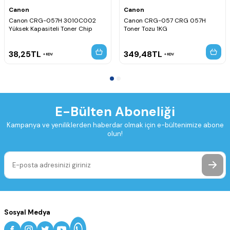
Canon
Canon
Canon CRG-057H 3010C002
Canon CRG-057 CRG 057H
Yüksek Kapasiteli Toner Chip
Toner Tozu 1KG
38,25
TL
349,48
TL
KDV
KDV
E-Bülten Aboneliği
Kampanya ve yeniliklerden haberdar olmak için e-bültenimize abone
olun!
Sosyal Medya