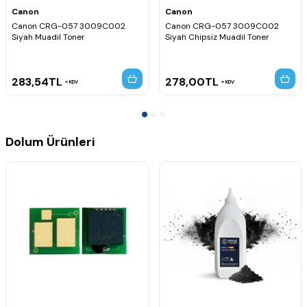
yoğun belge çıktısı alan tüm kullanıcılar için ideal bir çözümdür.
Canon
Canon
Günlük doküman, rapor, teklif, sözleşme ve fatura baskılarında
yüksek performans ve ekonomik kullanım avantajı sunar.
Canon CRG-057 3009C002
Canon CRG-057 3009C002
Siyah Muadil Toner
Siyah Chipsiz Muadil Toner
283,54
TL
278,00
TL
KDV
KDV
Dolum Ürünleri