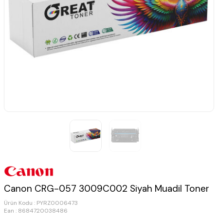
Canon CRG-057 3009C002 Siyah Muadil Toner
Ürün Kodu :
PYRZ0006473
Ean : 8684720038486