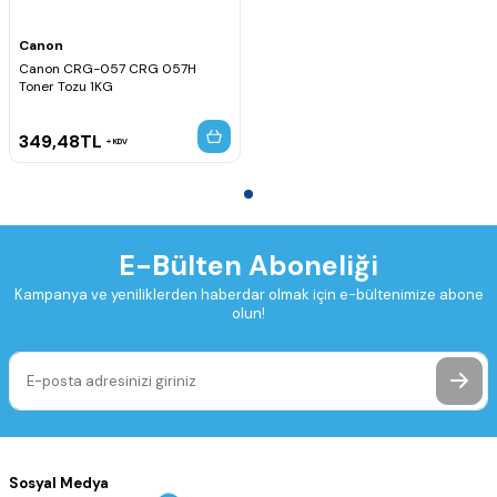
Canon
Canon CRG-057 CRG 057H
Toner Tozu 1KG
349,48
TL
KDV
E-Bülten Aboneliği
Kampanya ve yeniliklerden haberdar olmak için e-bültenimize abone
olun!
Sosyal Medya