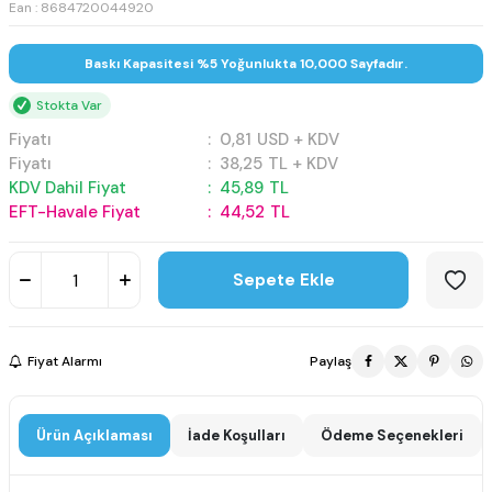
Ean : 8684720044920
Baskı Kapasitesi %5 Yoğunlukta 10,000 Sayfadır.
Stokta Var
Fiyatı
:
0,81
USD + KDV
Fiyatı
:
38,25
TL + KDV
KDV Dahil Fiyat
:
45,89
TL
EFT-Havale Fiyat
:
44,52
TL
Sepete Ekle
Fiyat Alarmı
Paylaş
Ürün Açıklaması
İade Koşulları
Ödeme Seçenekleri