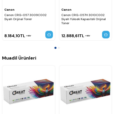
Canon
Canon
Canon CRG-057 3009C002
Canon CRG-057H 3010C002
Siyah Orijinal Toner
Siyah Yüksek Kapasiteli Orijinal
Toner
8.184,10
TL
12.888,61
TL
KDV
KDV
Muadil Ürünleri