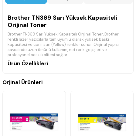
Brother TN369 Sarı Yüksek Kapasiteli
Orijinal Toner
Brother TN369 Sarı Yüksek Kapasiteli Orijinal Toner, Brother
renkli lazer yazıcılarla tam uyumlu olarak yüksek baskı
kapasitesi ve canlı sarı (Yellow) renkler sunar. Orijinal yapısı
sayesinde uzun ömürlü kullanım, net renk geçişleri ve
profesyonel baskı kalitesi sağlar.
Ürün Özellikleri
Brother orijinal yüksek kapasiteli toner kartuşudur.
Standart tonerlere göre daha fazla baskı kapasitesi sunar.
Orjinal Ürünleri
Canlı ve dengeli sarı (Yellow) baskılar üretir.
Grafik ve ofis dokümanları için uygundur.
Stabil ve güvenilir baskı performansı sağlar.
Uyumlu Yazıcı Modelleri
Brother DCP-L8410CDN
Brother DCP-L8410CDW
Brother HL-L8260CDW
Brother HL-L8360CDW
Brother MFC-L8690CDW