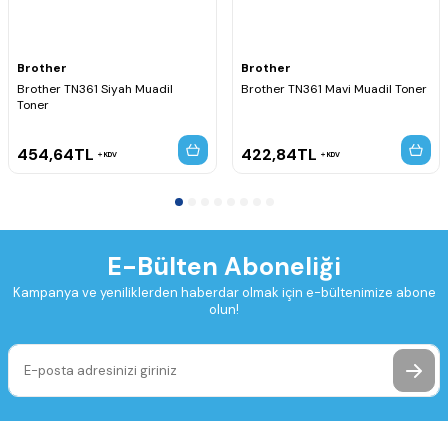
Brother
Brother
Brother TN361 Siyah Muadil
Brother TN361 Mavi Muadil Toner
Toner
454,64
TL
422,84
TL
KDV
KDV
E-Bülten Aboneliği
Kampanya ve yeniliklerden haberdar olmak için e-bültenimize abone
olun!