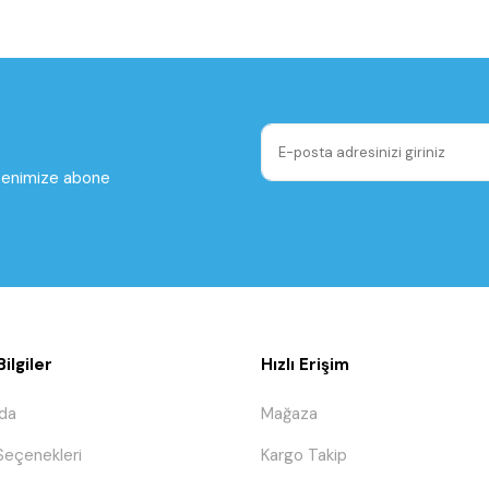
ltenimize abone
ilgiler
Hızlı Erişim
da
Mağaza
eçenekleri
Kargo Takip