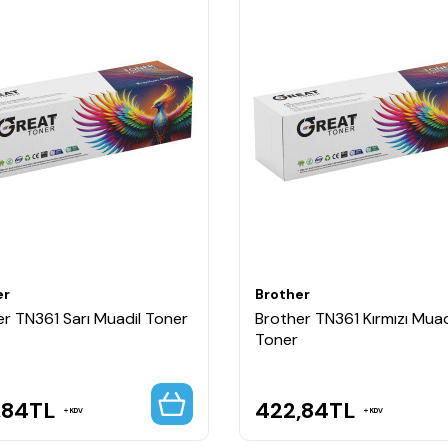
er
Brother
er TN361 Sarı Muadil Toner
Brother TN361 Kırmızı Muad
Toner
,84
TL
422,84
TL
KDV
KDV