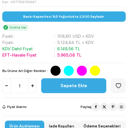
Ean : 4977766791687
Baskı Kapasitesi %5 Yoğunlukta 2,300 Sayfadır.
Stokta Var
Fiyatı
:
108,80
USD + KDV
Fiyatı
:
5.124,64
TL + KDV
KDV Dahil Fiyat
:
6.149,56
TL
EFT-Havale Fiyat
:
5.965,08
TL
Bu Ürüne Ait Diğer Renkler :
Sepete Ekle
Fiyat Alarmı
Paylaş
Ürün Açıklaması
İade Koşulları
Ödeme Seçenekleri