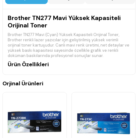
Brother TN277 Mavi Yüksek Kapasiteli
Orijinal Toner
Brother TN277 Mavi (Cyan) Yüksek Kapasiteli Orijinal Toner,
Brother renkli lazer yazıcılar için geliştirilmiş yüksek verimli
orijinal toner kartuşudur. Canlı mavi renk üretimi, net detaylar ve
yüksek baskı kapasitesi sayesinde özellikle grafik ve renkli
doküman baskılarında profesyonel sonuçlar sunar.
Ürün Özellikleri
Brother orijinal yüksek kapasiteli toner kartuşudur.
Canlı mavi (Cyan) renk baskısı sağlar.
Orjinal Ürünleri
Yüksek sayfa verimi ile ekonomik kullanım sunar.
Keskin detaylar ve stabil baskı kalitesi sağlar.
Brother renkli lazer yazıcılarla tam uyumludur.
Uyumlu Yazıcı Modelleri
Brother DCP-L3510CDW
Brother DCP-L3517CDW
Brother DCP-L3550CDW
Brother DCP-L3551CDW
Brother HL-L3210CW