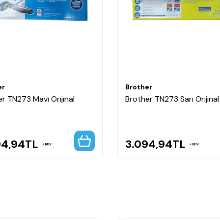
tuşu
rmızı Toner?
er
Brother
i baskı çözümü arayan kullanıcılar için geliştirilmiştir. Canlı magen
r TN273 Mavi Orijinal
Brother TN273 Sarı Orijina
rını ekonomik şekilde karşılar.
94,94
TL
3.094,94
TL
KDV
KDV