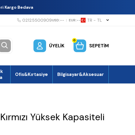
eri Kargo Bedava
02125500909
TR − TL
USD:
--
|
EUR:
--
0
ÜYELIK
SEPETIM
ek
Ofis&Kırtasiye
Bilgisayar&Aksesuar
a
Kırmızı Yüksek Kapasiteli