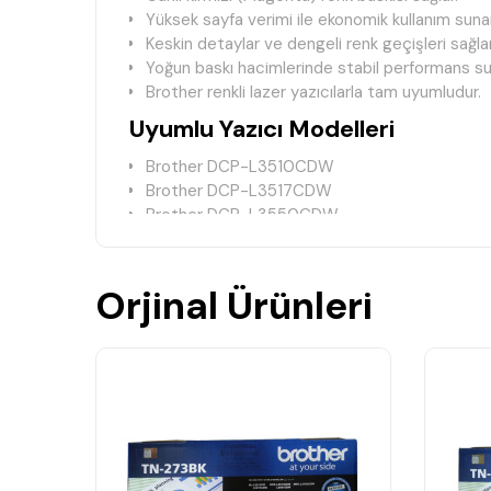
Yüksek sayfa verimi ile ekonomik kullanım sunar
Keskin detaylar ve dengeli renk geçişleri sağlar
Yoğun baskı hacimlerinde stabil performans su
Brother renkli lazer yazıcılarla tam uyumludur.
Uyumlu Yazıcı Modelleri
Brother DCP-L3510CDW
Brother DCP-L3517CDW
Brother DCP-L3550CDW
Brother DCP-L3551CDW
Brother HL-L3210CW
Brother HL-L3230CDW
Orjinal Ürünleri
Brother HL-L3270CDW
Brother MFC-L3710CW
Brother MFC-L3730CDN
Brother MFC-L3740CDN
Brother MFC-L3750CDW
Brother MFC-L3770CDW
Teknik Bilgiler