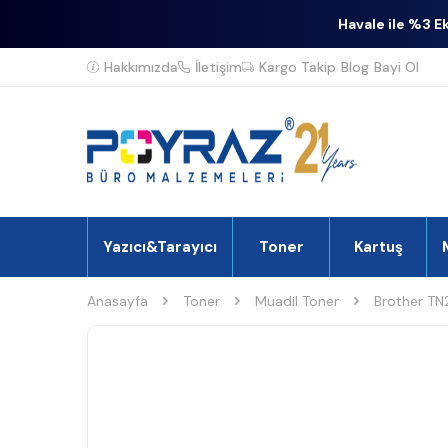
Havale ile %3 E
Hakkımızda
İletişim
Kargo Takip
Blog
Bayi Ol
Yazıcı&Tarayıcı
Toner
Kartuş
Anasayfa
Toner
Muadil Toner
Brother TN2