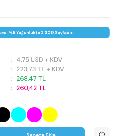
tesi %5 Yoğunlukta 2,300 Sayfadır.
:
4,75
USD + KDV
:
223,73
TL + KDV
:
268,47
TL
:
260,42
TL
Sepete Ekle