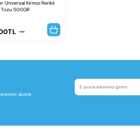
r Universal Kırmızı Renkli
 Tozu 500GR
,00
TL
KDV
ltenimize abone