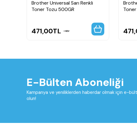
Brother Universal Sarı Renkli
Brothe
Toner Tozu 500GR
Toner
471,00
TL
471
KDV
E-Bülten Aboneliği
Kampanya ve yeniliklerden haberdar olmak için e-bü
olun!