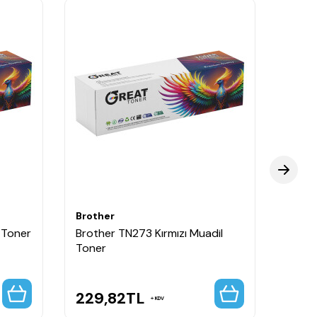
Brother
Broth
 Toner
Brother TN273 Kırmızı Muadil
Broth
Toner
Kapas
229,82
TL
223
KDV