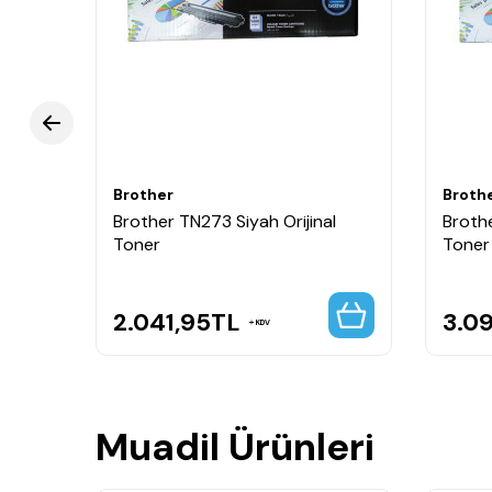
Marka:
Brother Uyumlu
Ürün Kodu:
TN277
Ürün Tipi:
Yüksek Kapasiteli Muadil Toner Kar
Renk:
Kırmızı (Magenta)
Ürün Durumu:
Muadil
Baskı Teknolojisi:
Renkli Lazer
Neden Brother TN277 Muadil Kı
Brother
Broth
Brother TN277 Kırmızı Muadil Toner, uygun maliyetl
kli
Brother TN273 Siyah Orijinal
Brothe
performansı sayesinde profesyonel baskı ihtiyaçla
Toner
Toner
2.041,95
TL
3.0
KDV
Muadil Ürünleri