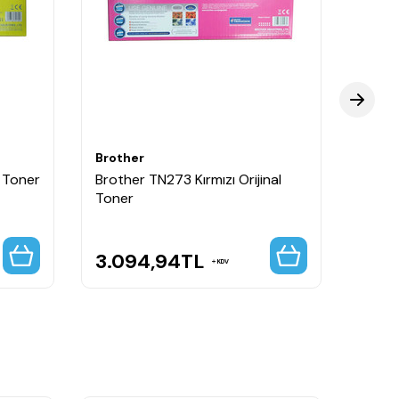
Brother
Broth
ta renkleri, yüksek baskı kapasitesi ve güvenilir
l Toner
Brother TN273 Kırmızı Orijinal
Broth
Toner
Kapasi
3.094,94
TL
5.3
KDV