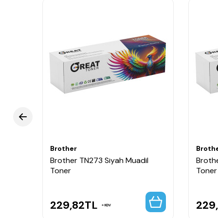
Brother
Broth
il
Brother TN273 Siyah Muadil
Broth
Toner
Toner
229,82
TL
229
KDV