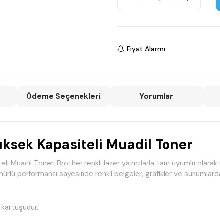
Fiyat Alarmı
Ödeme Seçenekleri
Yorumlar
üksek Kapasiteli Muadil Toner
i Muadil Toner, Brother renkli lazer yazıcılarla tam uyumlu olarak 
mürlü performansı sayesinde renkli belgeler, grafikler ve sunumlard
 kartuşudur.