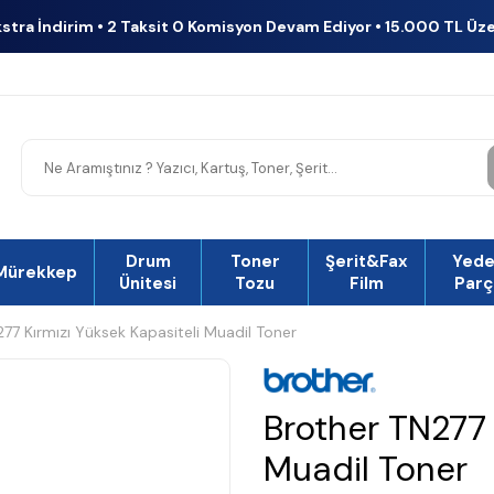
kstra İndirim • 2 Taksit 0 Komisyon Devam Ediyor • 15.000 TL Üz
Drum
Toner
Şerit&Fax
Yed
Mürekkep
Ünitesi
Tozu
Film
Parç
77 Kırmızı Yüksek Kapasiteli Muadil Toner
Brother TN277 
Muadil Toner