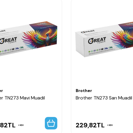
er
Brother
er TN273 Mavi Muadil
Brother TN273 Sarı Muadil
,82
TL
229,82
TL
KDV
KDV