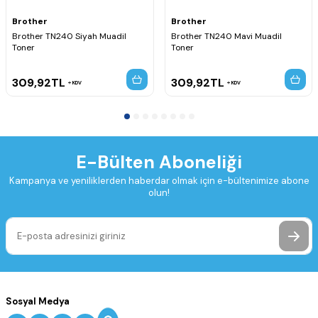
Brother
Brother
Brother TN240 Siyah Muadil
Brother TN240 Mavi Muadil
Toner
Toner
309,92
TL
309,92
TL
KDV
KDV
E-Bülten Aboneliği
Kampanya ve yeniliklerden haberdar olmak için e-bültenimize abone
olun!
Sosyal Medya