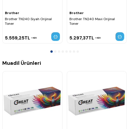
MFC-9320CN
MFC-9320CW
MFC-9325CW
Brother
Brother
Brother TN240 Siyah Orijinal
Brother TN240 Mavi Orijinal
Toner
Toner
5.559,25
TL
5.297,37
TL
KDV
KDV
Muadil Ürünleri