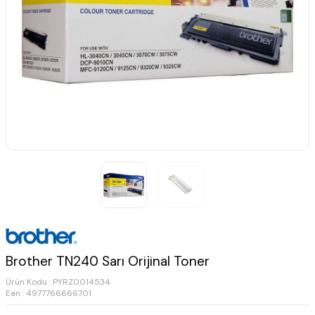
Brother TN240 Sarı Orijinal Toner
Ürün Kodu :
PYRZ0014534
Ean : 4977766666701