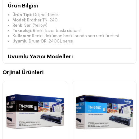
Ürün Bilgisi
Ürün Tipi:
Orijinal Toner
Model:
Brother TN-240
Renk:
Sarı (Yellow)
Teknoloji:
Renkli lazer baskı sistemi
Kullanım:
Renkli doküman baskılarında sarı renk üretimi
Uyumlu Drum:
DR-240CL serisi
Uyumlu Yazıcı Modelleri
Brother DCP Serisi
Orjinal Ürünleri
DCP-9010CN
Brother HL Serisi
HL-3040CN
HL-3045CN
HL-3070CN
HL-3070CW
HL-3075CW
Brother MFC Serisi
MFC-9120CN
MFC-9125CN