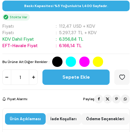
Baskı Kapasitesi %5 Yoğunlukta 1,400 Sayfadır.
Stokta Var
Fiyatı
:
112,47
USD + KDV
Fiyatı
:
5.297,37
TL + KDV
KDV Dahil Fiyat
:
6.356,84
TL
EFT-Havale Fiyat
:
6.166,14
TL
Bu Ürüne Ait Diğer Renkler :
Sepete Ekle
Fiyat Alarmı
Paylaş
Ürün Açıklaması
İade Koşulları
Ödeme Seçenekleri