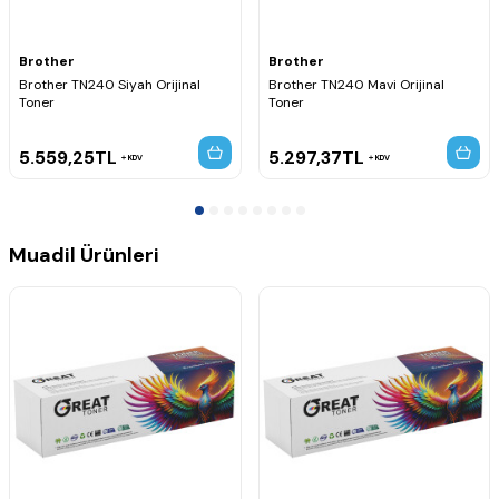
MFC-9320CW
MFC-9325CW
Brother
Brother
Brother TN240 Siyah Orijinal
Brother TN240 Mavi Orijinal
Toner
Toner
5.559,25
TL
5.297,37
TL
KDV
KDV
Muadil Ürünleri