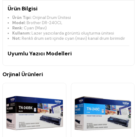
Ürün Bilgisi
Ürün Tipi:
Orijinal Drum Ünitesi
Model:
Brother DR-240CL
Renk:
Cyan (Mavi)
Kullanım:
Lazer yazıcılarda görüntü oluşturma ünitesi
Not:
Renkli drum seti içinde cyan (mavi) kanal drum birimidir
Uyumlu Yazıcı Modelleri
Brother DCP Serisi
DCP-9010CN
Orjinal Ürünleri
Brother HL Serisi
HL-3040CN
HL-3045CN
HL-3070CN
HL-3070CW
HL-3075CW
Brother MFC Serisi
MFC-9120CN
MFC-9125CN
MFC-9320CN