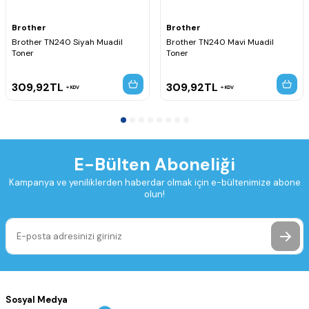
Brother
Brother
Brother TN240 Siyah Muadil
Brother TN240 Mavi Muadil
Toner
Toner
309,92
TL
309,92
TL
KDV
KDV
E-Bülten Aboneliği
Kampanya ve yeniliklerden haberdar olmak için e-bültenimize abone
olun!
Sosyal Medya