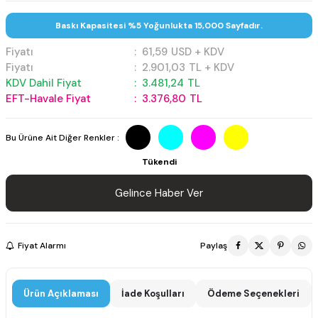
Baskı Kapasitesi %5 Yoğunlukta 15,000 Sayfadır.
Fiyatı
:
61,59
USD + KDV
Fiyatı
:
2.901,03
TL + KDV
KDV Dahil Fiyat
:
3.481,24
TL
EFT-Havale Fiyat
:
3.376,80
TL
Bu Ürüne Ait Diğer Renkler :
Tükendi
Gelince Haber Ver
Fiyat Alarmı
Paylaş
Ürün Açıklaması
İade Koşulları
Ödeme Seçenekleri