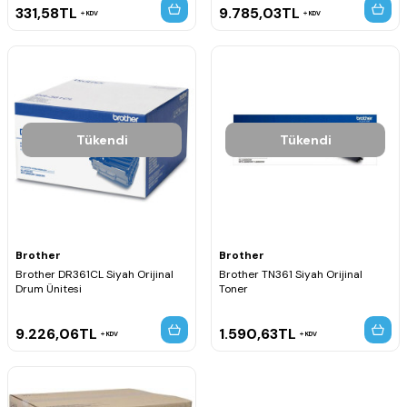
331,58
TL
9.785,03
TL
KDV
KDV
Tükendi
Tükendi
Brother
Brother
Brother DR361CL Siyah Orijinal
Brother TN361 Siyah Orijinal
Drum Ünitesi
Toner
9.226,06
TL
1.590,63
TL
KDV
KDV