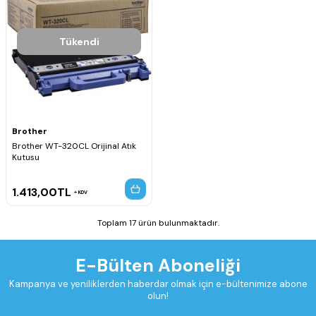
Tükendi
Brother
Brother WT-320CL Orijinal Atık
Kutusu
1.413,00
TL
KDV
Toplam 17 ürün bulunmaktadır.
E-Bülten Aboneliği
Kampanya ve yeniliklerden haberdar olmak için e-bültenimize abone
olun!