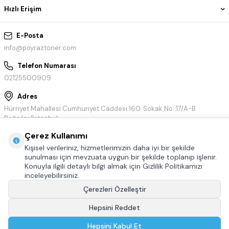
Hızlı Erişim
E-Posta
info@poyraztoner.com
Telefon Numarası
02125500909
Adres
Hürriyet Mahallesi Cumhuriyet Caddesi 160. Sokak No: 17/A-B
Bağcılar/İstanbul
Çerez Kullanımı
Kişisel verileriniz, hizmetlerimizin daha iyi bir şekilde
sunulması için mevzuata uygun bir şekilde toplanıp işlenir.
Konuyla ilgili detaylı bilgi almak için Gizlilik Politikamızı
inceleyebilirsiniz.
Çerezleri Özelleştir
Hepsini Reddet
© Tüm hakları saklıdır.
Poyraztoner.com
Hepsini Kabul Et