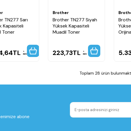
er
Brother
Broth
er TN277 Sarı
Brother TN277 Siyah
Broth
 Kapasiteli
Yüksek Kapasiteli
Yükse
al Toner
Muadil Toner
Orijin
4,64
TL
223,73
TL
5.3
KDV
KDV
Toplam 28 ürün bulunmakta
ltenimize abone