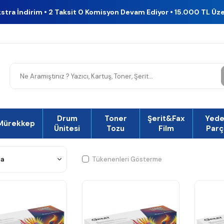
kstra İndirim • 2 Taksit 0 Komisyon Devam Ediyor • 15.000 TL Üz
Drum
Toner
Şerit&Fax
Yed
Mürekkep
Ünitesi
Tozu
Film
Parç
Tükenenleri Gösterme