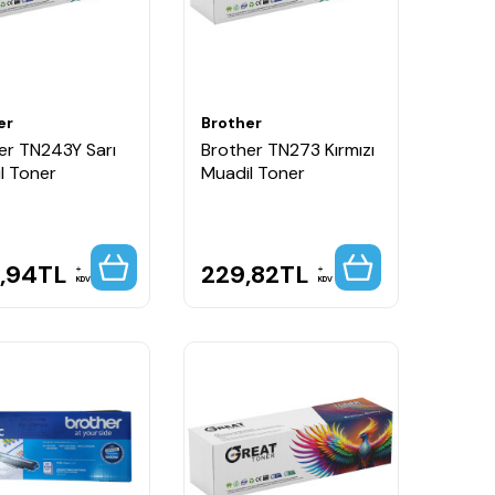
er
Brother
er TN243Y Sarı
Brother TN273 Kırmızı
l Toner
Muadil Toner
,94
TL
229,82
TL
KDV
KDV