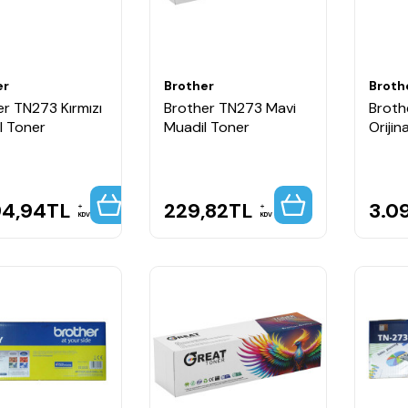
er
Brother
Broth
r TN273 Kırmızı
Brother TN273 Mavi
Broth
al Toner
Muadil Toner
Orijin
94,94
TL
229,82
TL
3.0
KDV
KDV