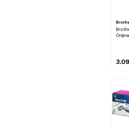
Broth
Broth
Orijin
3.0