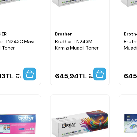
HER
Brother
Broth
er TN243C Mavi
Brother TN243M
Broth
l Toner
Kırmızı Muadil Toner
Muadi
13
TL
645,94
TL
645
KDV
DAHİL
KDV