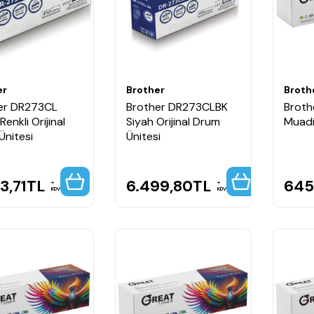
er
Brother
Broth
er DR273CL
Brother DR273CLBK
Broth
Renkli Orijinal
Siyah Orijinal Drum
Muadi
Ünitesi
Ünitesi
3,71
TL
6.499,80
TL
645
KDV
KDV