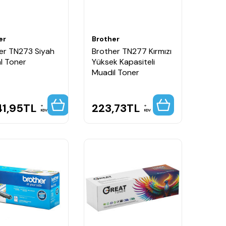
er
Brother
er TN273 Siyah
Brother TN277 Kırmızı
al Toner
Yüksek Kapasiteli
Muadil Toner
41,95
TL
223,73
TL
KDV
KDV