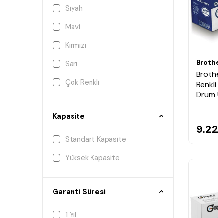
Siyah
Mavi
Kırmızı
Broth
Sarı
Broth
Çok Renkli
Renkli 
Drum 
Kapasite
9.22
Standart Kapasite
Yüksek Kapasite
Garanti Süresi
1 Yıl