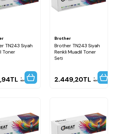
er
Brother
er TN243 Siyah
Brother TN243 Siyah
l Toner
Renkli Muadil Toner
Seti
,94
TL
2.449,20
TL
KDV
KDV