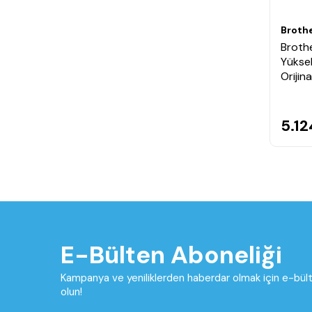
Broth
Broth
Yüksek
Orijin
5.12
E-Bülten Aboneliği
Kampanya ve yeniliklerden haberdar olmak için e-bü
olun!