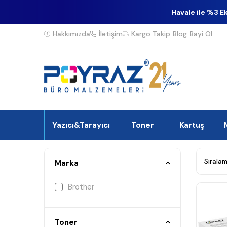
Havale ile %3 E
Hakkımızda
İletişim
Kargo Takip
Blog
Bayi Ol
Yazıcı&Tarayıcı
Toner
Kartuş
Marka
Brother
Toner