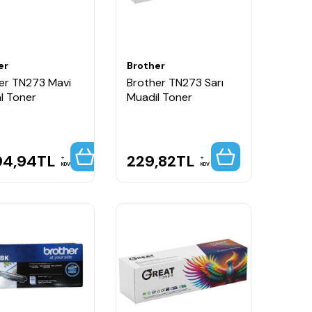
er
Brother
er TN273 Mavi
Brother TN273 Sarı
al Toner
Muadil Toner
94,94
TL
229,82
TL
KDV
KDV