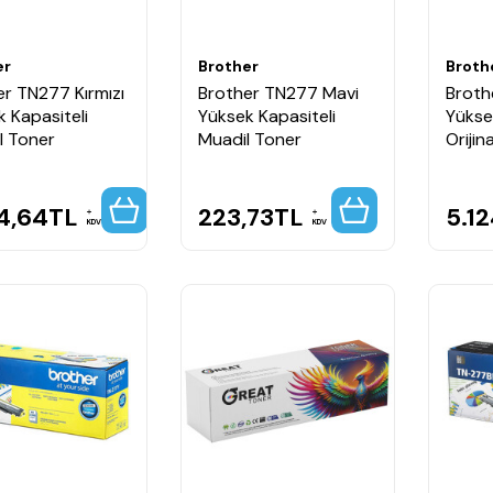
er
Brother
Broth
er TN277 Kırmızı
Brother TN277 Mavi
Broth
 Kapasiteli
Yüksek Kapasiteli
Yükse
al Toner
Muadil Toner
Orijin
4,64
TL
223,73
TL
5.1
KDV
KDV