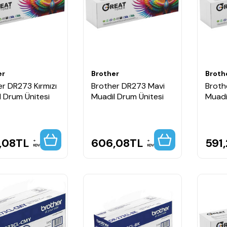
er
Brother
Broth
r DR273 Kırmızı
Brother DR273 Mavi
Broth
l Drum Ünitesi
Muadil Drum Ünitesi
Muadi
,08
TL
606,08
TL
591
KDV
KDV