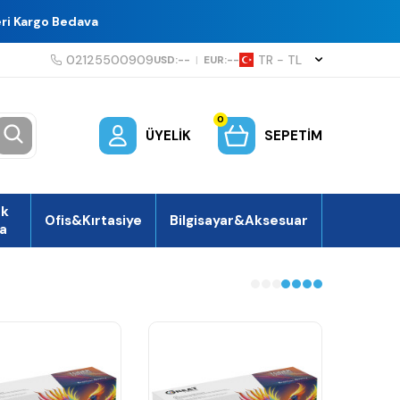
eri Kargo Bedava
02125500909
TR − TL
USD:
--
|
EUR:
--
0
ÜYELIK
SEPETIM
ek
Ofis&Kırtasiye
Bilgisayar&Aksesuar
a