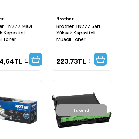
er
Brother
er TN277 Mavi
Brother TN277 Sarı
k Kapasiteli
Yüksek Kapasiteli
al Toner
Muadil Toner
24,64
TL
223,73
TL
KDV
KDV
Tükendi