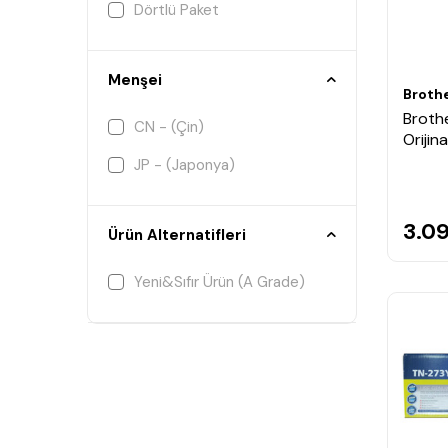
Dörtlü Paket
Menşei
Broth
Brothe
CN - (Çin)
Orijin
JP - (Japonya)
3.0
Ürün Alternatifleri
Yeni&Sıfır Ürün (A Grade)