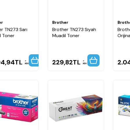
er
Brother
Broth
er TN273 Sarı
Brother TN273 Siyah
Broth
al Toner
Muadil Toner
Orijin
94,94
TL
229,82
TL
2.0
KDV
KDV