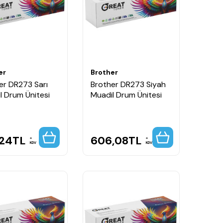
er
Brother
er DR273 Sarı
Brother DR273 Siyah
l Drum Ünitesi
Muadil Drum Ünitesi
,24
TL
606,08
TL
KDV
KDV