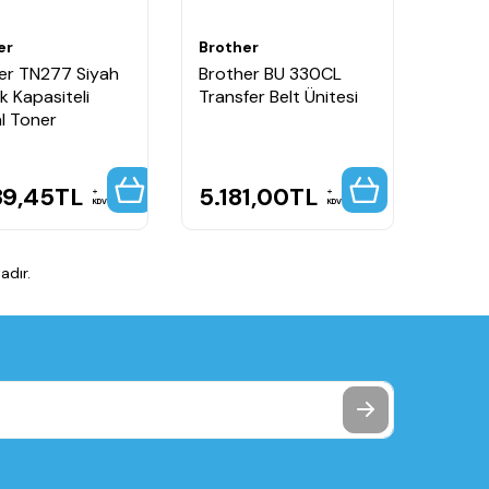
er
Brother
er TN277 Siyah
Brother BU 330CL
k Kapasiteli
Transfer Belt Ünitesi
al Toner
39,45
TL
5.181,00
TL
KDV
KDV
dır.