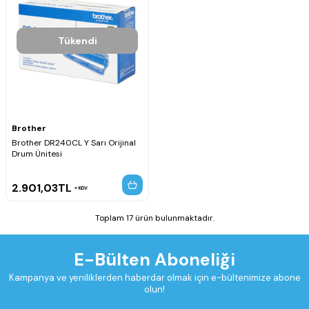
Tükendi
Brother
Brother DR240CL Y Sarı Orijinal
Drum Ünitesi
2.901,03
TL
KDV
Toplam 17 ürün bulunmaktadır.
E-Bülten Aboneliği
Kampanya ve yeniliklerden haberdar olmak için e-bültenimize abone
olun!