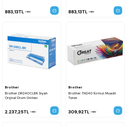
883,13
TL
883,13
TL
KDV
KDV
Brother
Brother
Brother DR240CLBK Siyah
Brother TN240 Kırmızı Muadil
Orijinal Drum Ünitesi
Toner
2.237,25
TL
309,92
TL
KDV
KDV