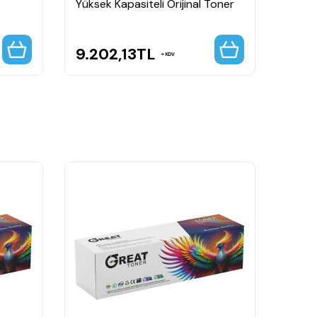
Yüksek Kapasiteli Orijinal Toner
9.202,13
TL
23.
KDV