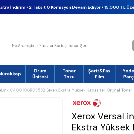
kstra İndirim • 2 Taksit 0 Komisyon Devam Ediyor • 15.000 TL Üz
Drum
Toner
Şerit&Fax
Yed
Mürekkep
Ünitesi
Tozu
Film
Parç
aLink C400 106R03532 Siyah Ekstra Yüksek Kapasiteli Orijinal Toner
Xerox VersaLi
Ekstra Yüksek K