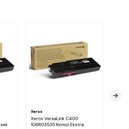
Xerox
Xerox
Xerox VersaLink C400
Xerox
ksek
106R03535 Kırmızı Ekstra
Siyah