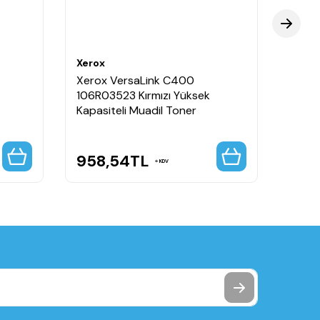
Xerox
Xerox
Xerox VersaLink C400
Xerox
106R03523 Kırmızı Yüksek
Siyah
Kapasiteli Muadil Toner
958,54
TL
11.0
KDV