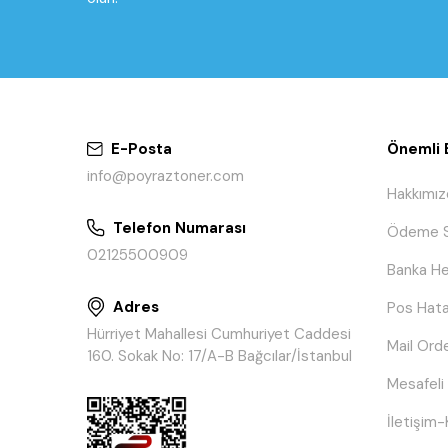
E-Posta
Önemli B
info@poyraztoner.com
Hakkımız
Telefon Numarası
Ödeme S
02125500909
Banka He
Adres
Pos Hata
Hürriyet Mahallesi Cumhuriyet Caddesi
Mail Ord
160. Sokak No: 17/A-B Bağcılar/İstanbul
Mesafeli
İletişim-