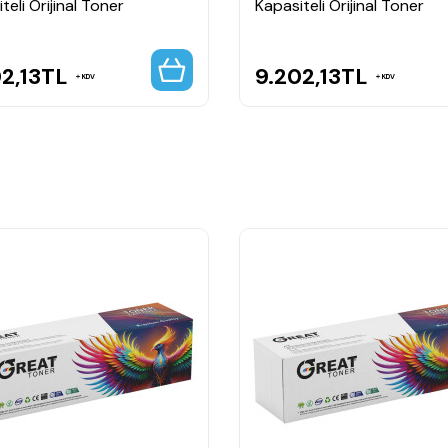
teli Orijinal Toner
Kapasiteli Orijinal Toner
2,13
TL
9.202,13
TL
KDV
KDV