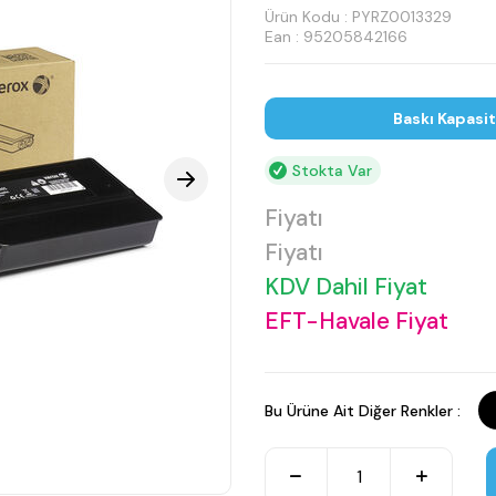
Ürün Kodu :
PYRZ0013329
Ean : 95205842166
Baskı Kapasi
Stokta Var
Fiyatı
Fiyatı
KDV Dahil Fiyat
EFT-Havale Fiyat
Bu Ürüne Ait Diğer Renkler :