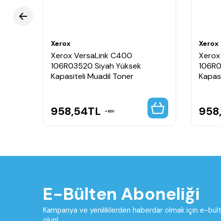
Xerox
Xerox
121
Xerox VersaLink C400
Xerox
106R03520 Siyah Yüksek
106R0
Kapasiteli Muadil Toner
Kapasi
958,54
TL
958
KDV
E-Bülten Aboneliği
Kampanya ve yeniliklerden haberdar olmak için e-bü
olun!