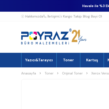
Havale ile %3 E
Hakkımızda
İletişim
Kargo Takip
Blog
Bayi Ol
Yazıcı&Tarayıcı
Toner
Kartuş
Anasayfa
Toner
Orijinal Toner
Xerox Vers