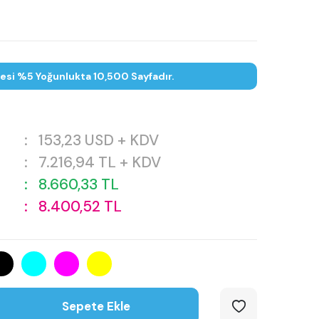
tesi %5 Yoğunlukta 10,500 Sayfadır.
:
153,23
USD + KDV
:
7.216,94
TL + KDV
:
8.660,33
TL
:
8.400,52
TL
Sepete Ekle