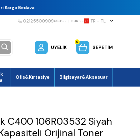
eri Kargo Bedava
02125500909
TR − TL
USD:
--
|
EUR:
--
0
ÜYELIK
SEPETIM
ek
Ofis&Kırtasiye
Bilgisayar&Aksesuar
a
nk C400 106R03532 Siyah
apasiteli Orijinal Toner