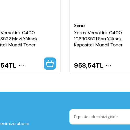
Xerox
 VersaLink C400
Xerox VersaLink C400
3522 Mavi Yüksek
106R03521 Sarı Yüksek
teli Muadil Toner
Kapasiteli Muadil Toner
,54
TL
958,54
TL
KDV
KDV
ltenimize abone