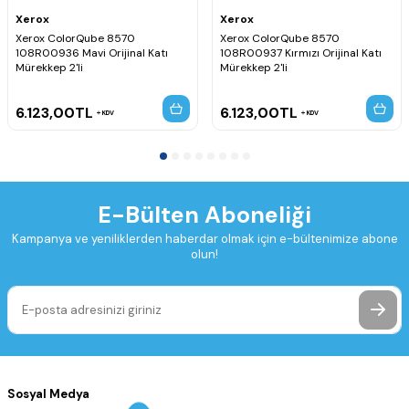
Xerox
Xerox
Xerox ColorQube 8570
Xerox ColorQube 8570
108R00936 Mavi Orijinal Katı
108R00937 Kırmızı Orijinal Katı
Mürekkep 2'li
Mürekkep 2'li
6.123,00
TL
6.123,00
TL
KDV
KDV
E-Bülten Aboneliği
Kampanya ve yeniliklerden haberdar olmak için e-bültenimize abone
olun!
Sosyal Medya