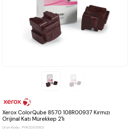
Xerox ColorQube 8570 108R00937 Kırmızı
Orijinal Katı Mürekkep 2'li
Ürün Kodu :
PYRZ0013921