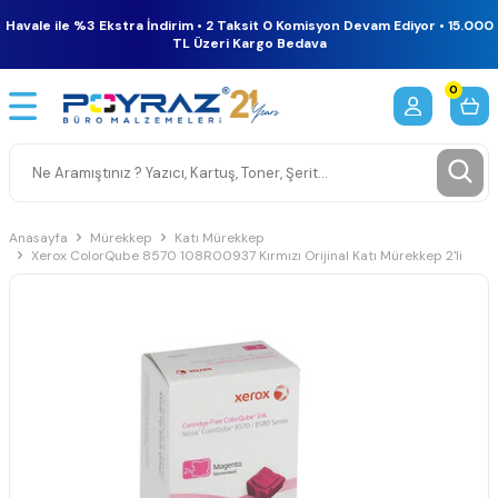
Havale ile %3 Ekstra İndirim • 2 Taksit 0 Komisyon Devam Ediyor • 15.000
TL Üzeri Kargo Bedava
0
Anasayfa
Mürekkep
Katı Mürekkep
Xerox ColorQube 8570 108R00937 Kırmızı Orijinal Katı Mürekkep 2'li