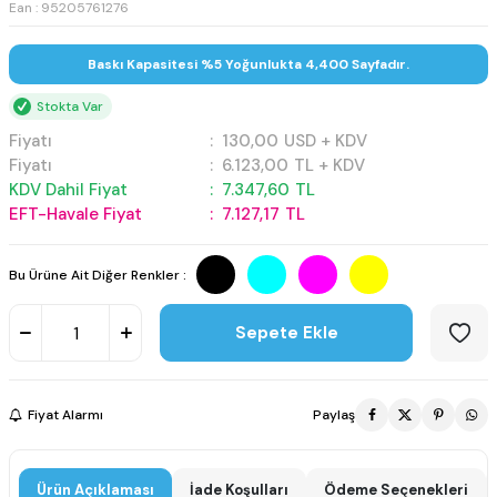
Ean : 95205761276
Baskı Kapasitesi %5 Yoğunlukta 4,400 Sayfadır.
Stokta Var
Fiyatı
:
130,00
USD + KDV
Fiyatı
:
6.123,00
TL + KDV
KDV Dahil Fiyat
:
7.347,60
TL
EFT-Havale Fiyat
:
7.127,17
TL
Bu Ürüne Ait Diğer Renkler :
Sepete Ekle
Fiyat Alarmı
Paylaş
Ürün Açıklaması
İade Koşulları
Ödeme Seçenekleri