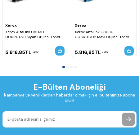
Xerox
Xerox
Xerox AltaLink C8030
Xerox AltaLink C8030
006R01701 Siyah Orijinal Toner
006R01702 Mavi Orijinal Toner
5.816,85
TL
5.816,85
TL
KDV
KDV
E-Bülten Aboneliği
Kampanya ve yeniliklerden haberdar olmak için e-bültenimize abone
olun!