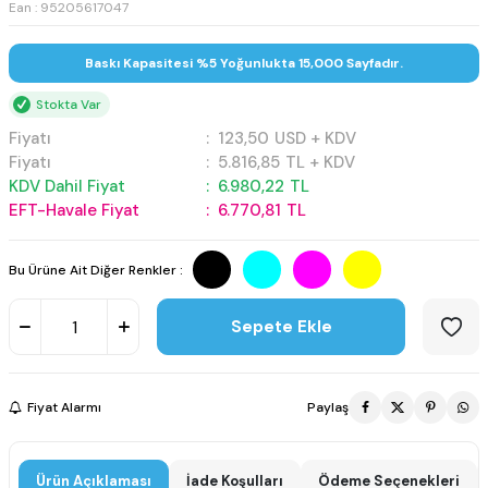
Ean : 95205617047
Baskı Kapasitesi %5 Yoğunlukta 15,000 Sayfadır.
Stokta Var
Fiyatı
:
123,50
USD + KDV
Fiyatı
:
5.816,85
TL + KDV
KDV Dahil Fiyat
:
6.980,22
TL
EFT-Havale Fiyat
:
6.770,81
TL
Bu Ürüne Ait Diğer Renkler :
Sepete Ekle
Fiyat Alarmı
Paylaş
Ürün Açıklaması
İade Koşulları
Ödeme Seçenekleri