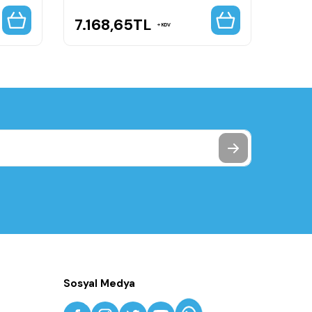
7.168,65
TL
7.1
KDV
Sosyal Medya