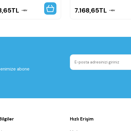
8,65
TL
7.168,65
TL
KDV
KDV
ltenimize abone
ilgiler
Hızlı Erişim