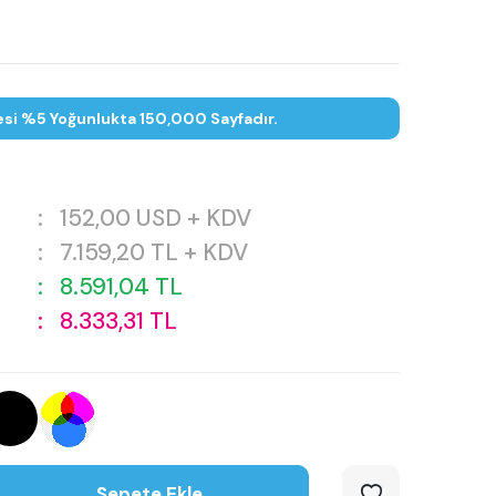
esi %5 Yoğunlukta 150,000 Sayfadır.
:
152,00
USD + KDV
:
7.159,20
TL + KDV
:
8.591,04
TL
:
8.333,31
TL
Sepete Ekle