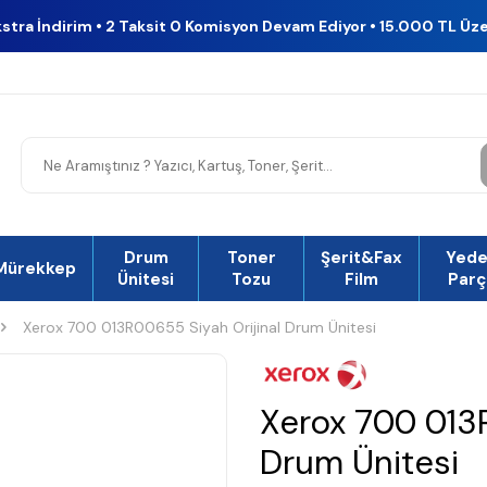
kstra İndirim • 2 Taksit 0 Komisyon Devam Ediyor • 15.000 TL Üz
Drum
Toner
Şerit&Fax
Yed
Mürekkep
Ünitesi
Tozu
Film
Parç
Xerox 700 013R00655 Siyah Orijinal Drum Ünitesi
Xerox 700 013R
Drum Ünitesi