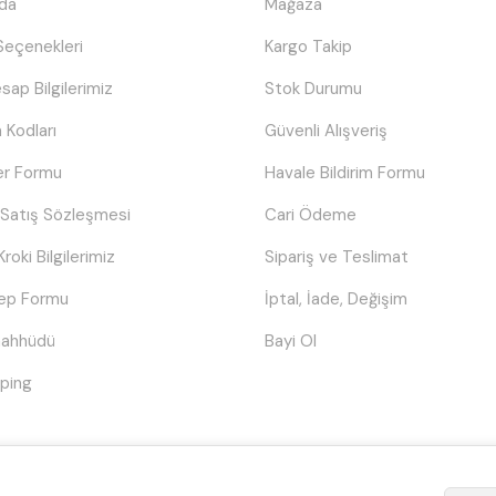
da
Mağaza
eçenekleri
Kargo Takip
sap Bilgilerimiz
Stok Durumu
 Kodları
Güvenli Alışveriş
er Formu
Havale Bildirim Formu
 Satış Sözleşmesi
Cari Ödeme
Kroki Bilgilerimiz
Sipariş ve Teslimat
lep Formu
İptal, İade, Değişim
Taahhüdü
Bayi Ol
ping