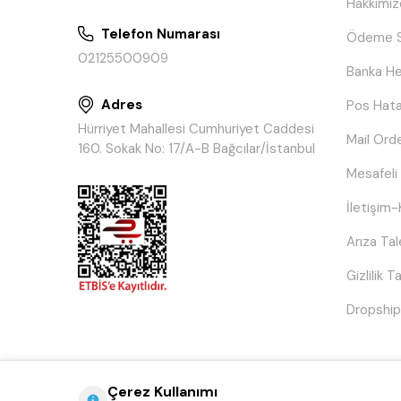
Hakkımız
Telefon Numarası
Ödeme S
02125500909
Banka He
Adres
Pos Hata
Hürriyet Mahallesi Cumhuriyet Caddesi
Mail Ord
160. Sokak No: 17/A-B Bağcılar/İstanbul
Mesafeli
İletişim-
Arıza Ta
Gizlilik 
Dropship
Çerez Kullanımı