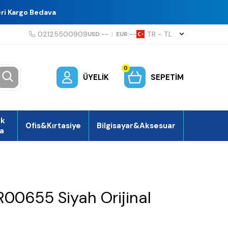
eri Kargo Bedava
02125500909
TR − TL
USD:
--
|
EUR:
--
0
ÜYELIK
SEPETIM
ek
Ofis&Kırtasiye
Bilgisayar&Aksesuar
a
00655 Siyah Orijinal