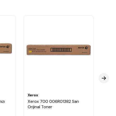
Xerox
Xerox
ızı
Xerox 700 006R01382 Sarı
Xero
Orijinal Toner
Oriji