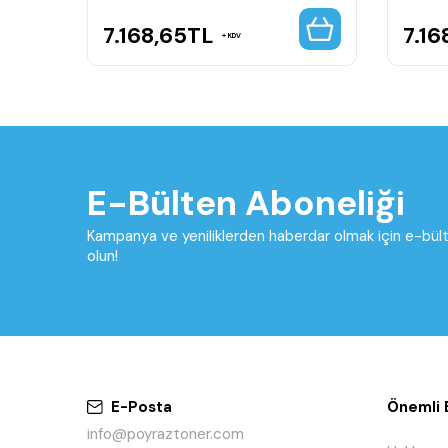
7.168,65
TL
7.16
KDV
E-Bülten Aboneliği
Kampanya ve yeniliklerden haberdar olmak için e-bü
olun!
E-Posta
Önemli B
info@poyraztoner.com