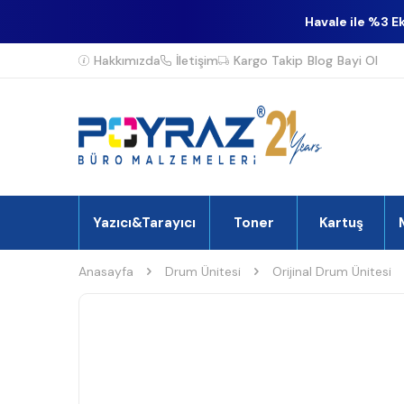
Havale ile %3 E
Hakkımızda
İletişim
Kargo Takip
Blog
Bayi Ol
Yazıcı&Tarayıcı
Toner
Kartuş
Anasayfa
Drum Ünitesi
Orijinal Drum Ünitesi