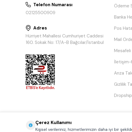
Telefon Numarası
Ödeme S
02125500909
Banka He
Adres
Pos Hata
Hürriyet Mahallesi Cumhuriyet Caddesi
Mail Ord
160. Sokak No: 17/A-B Bağcılar/İstanbul
Mesafeli
İletişim-
Arıza Ta
Gizlilik 
Dropship
Çerez Kullanımı
Kişisel verileriniz, hizmetlerimizin daha iyi bir şek