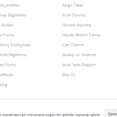
eçenekleri
Kargo Takip
sap Bilgilerimiz
Stok Durumu
 Kodları
Güvenli Alışveriş
er Formu
Havale Bildirim Formu
 Satış Sözleşmesi
Cari Ödeme
Kroki Bilgilerimiz
Sipariş ve Teslimat
lep Formu
İptal, İade, Değişim
Taahhüdü
Bayi Ol
ping
© Tüm hakları saklıdır.
Poyraztoner.com
Çerez
ilde sunulması için mevzuata uygun bir şekilde toplanıp işlenir.