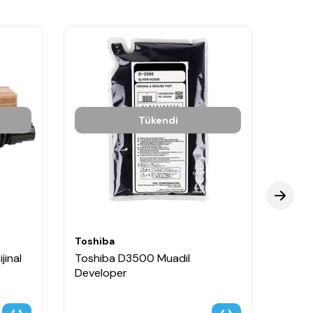
Tükendi
Toshiba
Toshi
jinal
Toshiba D3500 Muadil
Toshi
Developer
Deve