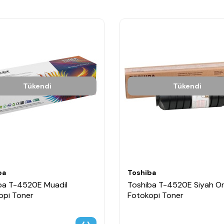
Tükendi
Tükendi
ba
Toshiba
ba T-4520E Muadil
Toshiba T-4520E Siyah Ori
opi Toner
Fotokopi Toner