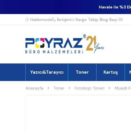
Havale ile %3 E
Hakkımızda
İletişim
Kargo Takip
Blog
Bayi Ol
Yazıcı&Tarayıcı
Toner
Kartuş
Anasayfa
Toner
Fotokopi Toneri
Muadil F