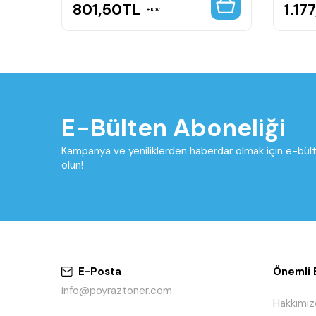
801,50
TL
1.17
KDV
E-Bülten Aboneliği
Kampanya ve yeniliklerden haberdar olmak için e-bü
olun!
E-Posta
Önemli B
info@poyraztoner.com
Hakkımız