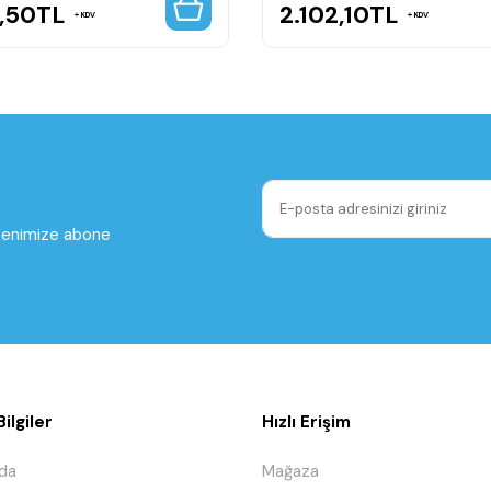
7,50
TL
2.102,10
TL
KDV
KDV
ltenimize abone
ilgiler
Hızlı Erişim
da
Mağaza