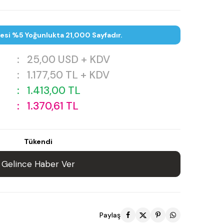
tesi %5 Yoğunlukta 21,000 Sayfadır.
:
25,00
USD + KDV
:
1.177,50
TL + KDV
:
1.413,00
TL
:
1.370,61
TL
Tükendi
Gelince Haber Ver
Paylaş