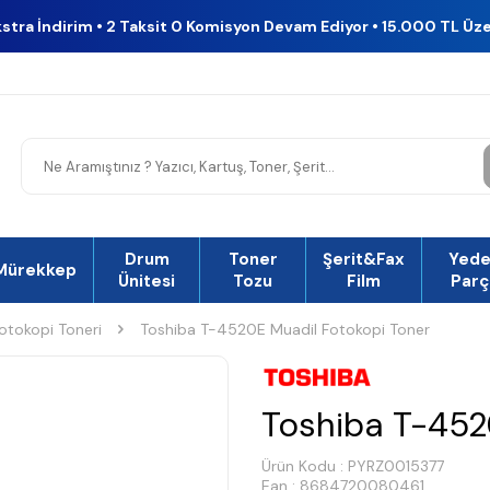
kstra İndirim • 2 Taksit 0 Komisyon Devam Ediyor • 15.000 TL Üz
Drum
Toner
Şerit&Fax
Yed
Mürekkep
Ünitesi
Tozu
Film
Parç
otokopi Toneri
Toshiba T-4520E Muadil Fotokopi Toner
Toshiba T-452
Ürün Kodu :
PYRZ0015377
Ean : 8684720080461