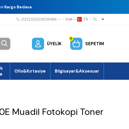
eri Kargo Bedava
02125500909
TR − TL
USD:
--
|
EUR:
--
0
ÜYELIK
SEPETIM
ek
Ofis&Kırtasiye
Bilgisayar&Aksesuar
a
0E Muadil Fotokopi Toner