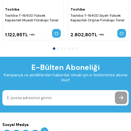
Toshiba
Toshiba
Toshiba T-1640D Yüksek
Toshiba T-1640D Siyah Yüksek
Kapasiteli Muadil Fotokopi Toner
Kapasiteli Orijinal Fotokopi Toner
1.122,95
TL
2.802,80
TL
KDV
KDV
E-Bülten Aboneliği
Kampanya ve yeniliklerden haberdar olmak için e-bültenimize abone
olun!
Sosyal Medya