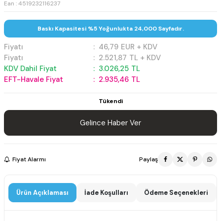
Ean : 4519232116237
Baskı Kapasitesi %5 Yoğunlukta 24,000 Sayfadır.
Fiyatı
:
46,79
EUR + KDV
Fiyatı
:
2.521,87
TL + KDV
KDV Dahil Fiyat
:
3.026,25
TL
EFT-Havale Fiyat
:
2.935,46
TL
Tükendi
Gelince Haber Ver
Fiyat Alarmı
Paylaş
Ürün Açıklaması
İade Koşulları
Ödeme Seçenekleri