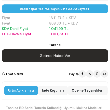
Baskı Kapasitesi %5 Yoğunlukta 3,500 Sayfadır.
Fiyatı
:
16,11
EUR + KDV
Fiyatı
:
868,33
TL + KDV
KDV Dahil Fiyat
:
1.041,99
TL
EFT-Havale Fiyat
:
1.010,73
TL
Tükendi
Gelince Haber Ver
Fiyat Alarmı
Paylaş
Ürün Açıklaması
İade Koşulları
Ödeme Seçenekleri
Toshiba BD Serisi Tonerin Kullandığı Uyumlu Makina Modelleri;