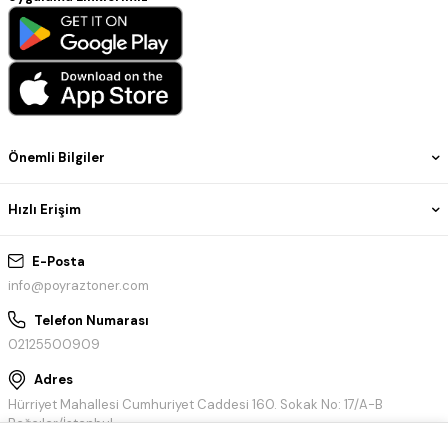
Önemli Bilgiler
Hızlı Erişim
E-Posta
info@poyraztoner.com
Telefon Numarası
02125500909
Adres
Hürriyet Mahallesi Cumhuriyet Caddesi 160. Sokak No: 17/A-B
Bağcılar/İstanbul