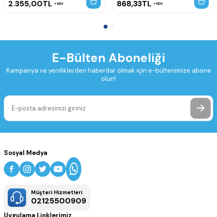
2.355,00
TL
868,33
TL
KDV
KDV
E-Bülten Aboneliği
Kampanya ve yeniliklerden haberdar olmak için e-bültenimize abone
olun!
Sosyal Medya
Müşteri Hizmetleri
02125500909
Uygulama Linklerimiz