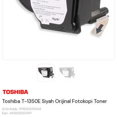
Toshiba T-1350E Siyah Orijinal Fotokopi Toner
Ürün Kodu :
PYRZ0015244
Ean : 4519232101417