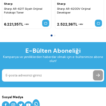
Sharp
Sharp
Sharp AR-621T Siyah Orijinal
Sharp AR-620DV Orijinal
Fotokopi Toner
Developer
6.221,35
TL
2.522,36
TL
KDV
KDV
E-Bülten Aboneliği
Kampanya ve yeniliklerden haberdar olmak için e-bültenimize abone
olun!
Sosyal Medya