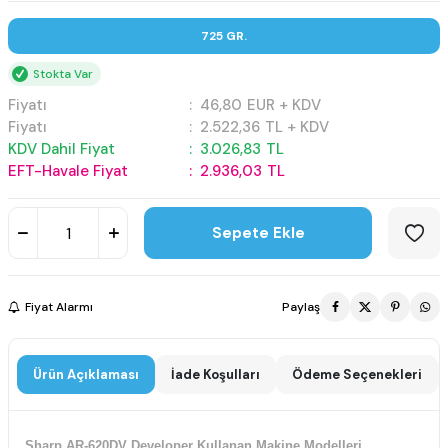
725 GR.
Stokta Var
Fiyatı
:
46,80
EUR + KDV
Fiyatı
:
2.522,36
TL + KDV
KDV Dahil Fiyat
:
3.026,83
TL
EFT-Havale Fiyat
:
2.936,03
TL
Sepete Ekle
Fiyat Alarmı
Paylaş
Ürün Açıklaması
İade Koşulları
Ödeme Seçenekleri
Sharp AR-620DV Developer Kullanan Makine Modelleri