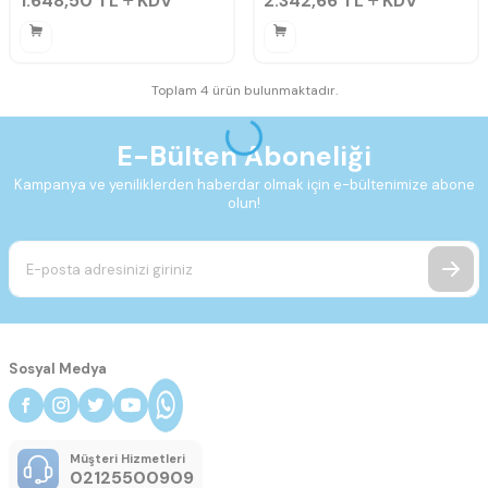
1.648,50
TL
KDV
2.342,66
TL
KDV
Toplam 4 ürün bulunmaktadır.
E-Bülten Aboneliği
Kampanya ve yeniliklerden haberdar olmak için e-bültenimize abone
olun!
Sosyal Medya
Müşteri Hizmetleri
02125500909