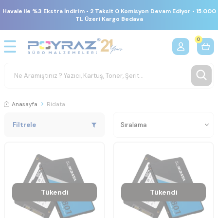
Havale ile %3 Ekstra İndirim • 2 Taksit 0 Komisyon Devam Ediyor • 15.000
TL Üzeri Kargo Bedava
0
Anasayfa
Ridata
Filtrele
Tükendi
Tükendi