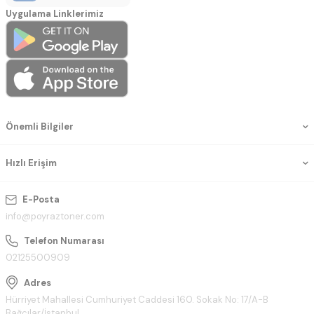
Uygulama Linklerimiz
Önemli Bilgiler
Hızlı Erişim
E-Posta
info@poyraztoner.com
Telefon Numarası
02125500909
Adres
Hürriyet Mahallesi Cumhuriyet Caddesi 160. Sokak No: 17/A-B
Bağcılar/İstanbul