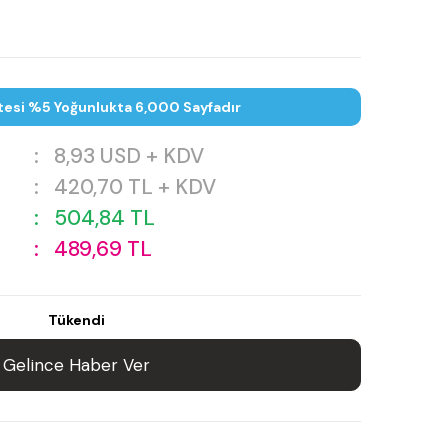
tesi %5 Yoğunlukta 6,000 Sayfadır
:
8,93
USD + KDV
:
420,70
TL + KDV
:
504,84
TL
:
489,69
TL
Tükendi
Gelince Haber Ver