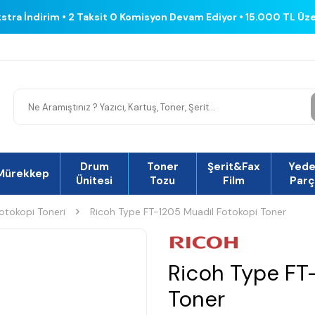
kstra İndirim • 2 Taksit 0 Komisyon Devam Ediyor • 15.000 TL Üz
Drum
Toner
Şerit&Fax
Yed
Mürekkep
Ünitesi
Tozu
Film
Parç
otokopi Toneri
Ricoh Type FT-1205 Muadil Fotokopi Toner
Ricoh Type FT
Toner