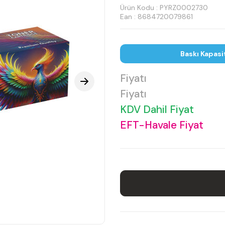
Ürün Kodu :
PYRZ0002730
Ean : 8684720079861
Baskı Kapasi
Fiyatı
Fiyatı
KDV Dahil Fiyat
EFT-Havale Fiyat