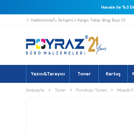
Havale ile %3 E
Hakkımızda
İletişim
Kargo Takip
Blog
Bayi Ol
Yazıcı&Tarayıcı
Toner
Kartuş
Anasayfa
Toner
Fotokopi Toneri
Muadil F