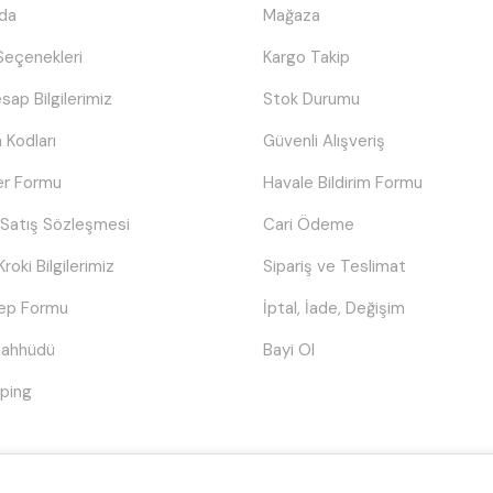
da
Mağaza
eçenekleri
Kargo Takip
sap Bilgilerimiz
Stok Durumu
 Kodları
Güvenli Alışveriş
er Formu
Havale Bildirim Formu
 Satış Sözleşmesi
Cari Ödeme
Kroki Bilgilerimiz
Sipariş ve Teslimat
lep Formu
İptal, İade, Değişim
Taahhüdü
Bayi Ol
ping