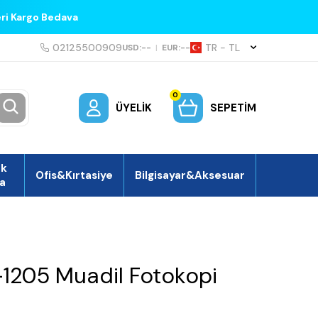
eri Kargo Bedava
02125500909
TR − TL
USD:
--
|
EUR:
--
0
ÜYELIK
SEPETIM
ek
Ofis&Kırtasiye
Bilgisayar&Aksesuar
a
-1205 Muadil Fotokopi