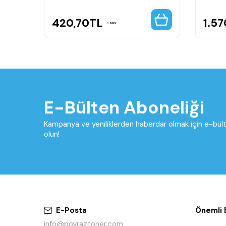
420,70
TL
1.57
KDV
E-Bülten Aboneliği
Kampanya ve yeniliklerden haberdar olmak için e-bü
olun!
E-Posta
Önemli B
info@poyraztoner.com