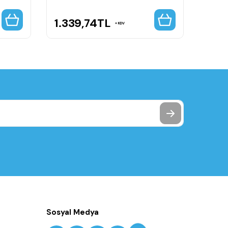
1.339,74
TL
420
KDV
Sosyal Medya