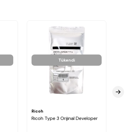
Tükendi
Ricoh
Ricoh
Ricoh Type 3 Orijinal Developer
Ricoh
Fotok