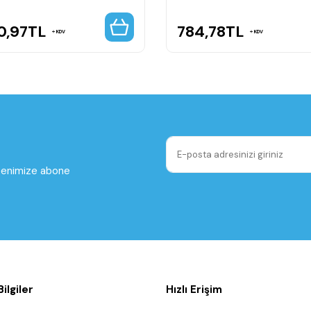
0,97
TL
784,78
TL
KDV
KDV
ltenimize abone
ilgiler
Hızlı Erişim