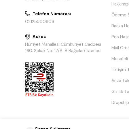
Hakkımız
Telefon Numarası
Ödeme S
02125500909
Banka He
Adres
Pos Hata
Hürriyet Mahallesi Cumhuriyet Caddesi
Mail Ord
160. Sokak No: 17/A-B Bağcılar/İstanbul
Mesafeli
İletişim-
Arıza Ta
Gizlilik 
Dropship
Çerez Kullanımı