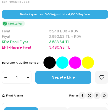
Ean : 4961311895531
Baskı Kapasitesi %5 Yoğunlukta 4,000 Sayfadır
Stokta Var
Fiyatı
:
55,48
EUR + KDV
Fiyatı
:
2.990,53
TL + KDV
KDV Dahil Fiyat
:
3.588,64
TL
EFT-Havale Fiyat
:
3.480,98
TL
Bu Ürüne Ait Diğer Renkler :
Sepete Ekle
Fiyat Alarmı
Paylaş