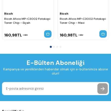
Ricoh
Ricoh
Ricoh Aficio MP-C3002 Fotokopi
Ricoh Aficio MP-C3002 Fotokopi
Toner Chip - Siyah
Toner Chip - Mavi
160,98
TL
160,98
TL
KDV
KDV
E-Bülten Aboneliği
Kampanya ve yeniliklerden haberdar olmak için e-bültenimize abone
olun!