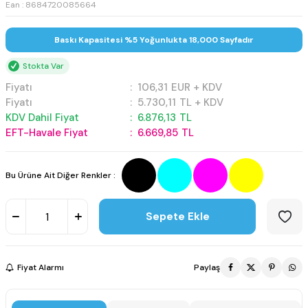
Ean : 8684720085664
Baskı Kapasitesi %5 Yoğunlukta 18,000 Sayfadır
Stokta Var
Fiyatı
:
106,31
EUR + KDV
Fiyatı
:
5.730,11
TL + KDV
KDV Dahil Fiyat
:
6.876,13
TL
EFT-Havale Fiyat
:
6.669,85
TL
Bu Ürüne Ait Diğer Renkler :
Sepete Ekle
Fiyat Alarmı
Paylaş