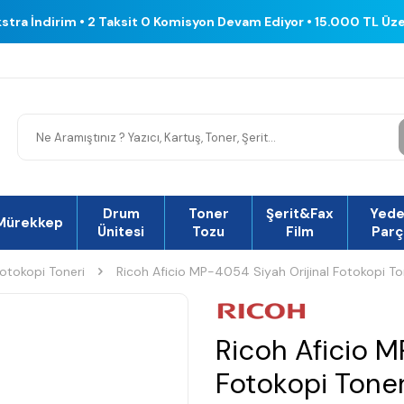
kstra İndirim • 2 Taksit 0 Komisyon Devam Ediyor • 15.000 TL Üz
Drum
Toner
Şerit&Fax
Yed
Mürekkep
Ünitesi
Tozu
Film
Parç
 Fotokopi Toneri
Ricoh Aficio MP-4054 Siyah Orijinal Fotokopi To
Ricoh Aficio M
Fotokopi Tone