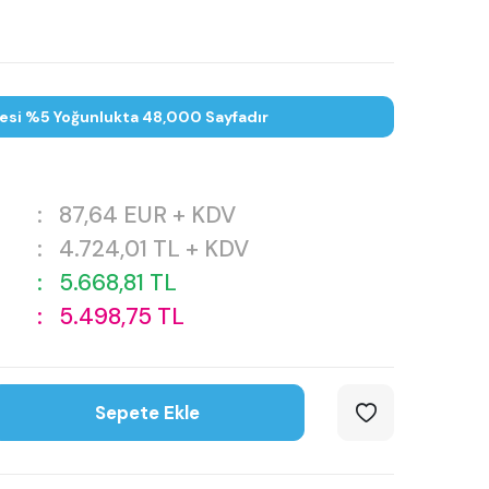
tesi %5 Yoğunlukta 48,000 Sayfadır
:
87,64
EUR + KDV
:
4.724,01
TL + KDV
:
5.668,81
TL
:
5.498,75
TL
Sepete Ekle