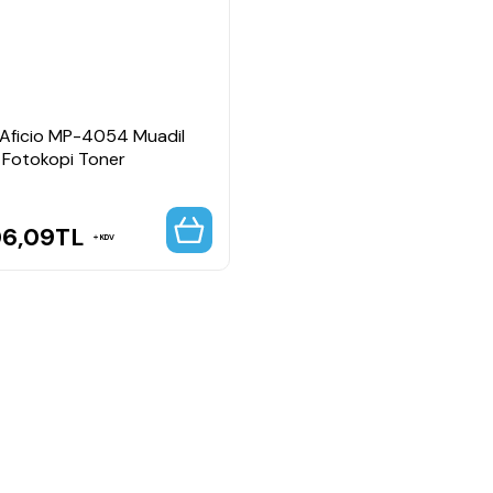
 Aficio MP-4054 Muadil
 Fotokopi Toner
06,09
TL
KDV