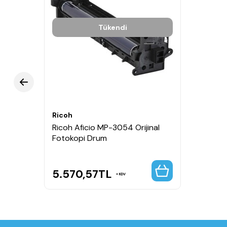
Tükendi
Ricoh
Ricoh Aficio MP-3054 Orijinal
Fotokopi Drum
5.570,57
TL
KDV