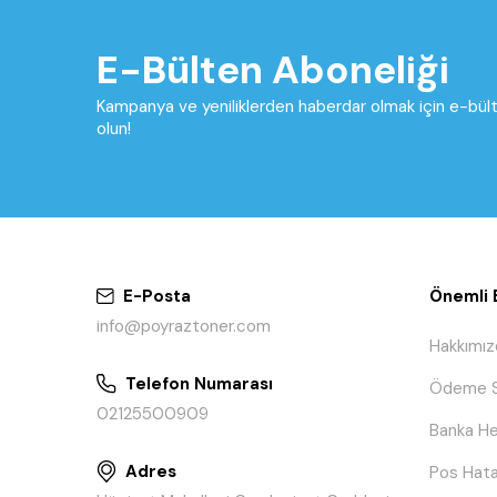
E-Bülten Aboneliği
Kampanya ve yeniliklerden haberdar olmak için e-bü
olun!
E-Posta
Önemli B
info@poyraztoner.com
Hakkımız
Telefon Numarası
Ödeme S
02125500909
Banka He
Adres
Pos Hata