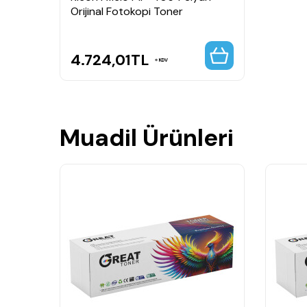
Orijinal Fotokopi Toner
4.724,01
TL
KDV
Muadil Ürünleri