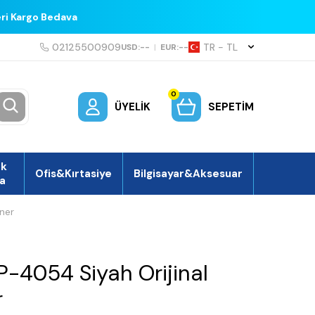
eri Kargo Bedava
02125500909
TR − TL
USD:
--
|
EUR:
--
0
ÜYELIK
SEPETIM
ek
Ofis&Kırtasiye
Bilgisayar&Aksesuar
a
ner
P-4054 Siyah Orijinal
r