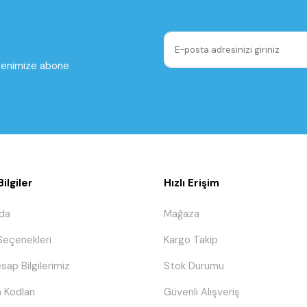
ltenimize abone
ilgiler
Hızlı Erişim
da
Mağaza
eçenekleri
Kargo Takip
sap Bilgilerimiz
Stok Durumu
 Kodları
Güvenli Alışveriş