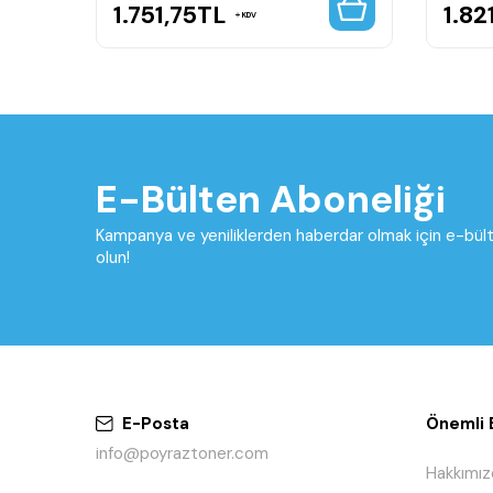
1.751,75
TL
1.82
KDV
E-Bülten Aboneliği
Kampanya ve yeniliklerden haberdar olmak için e-bü
olun!
E-Posta
Önemli B
info@poyraztoner.com
Hakkımız