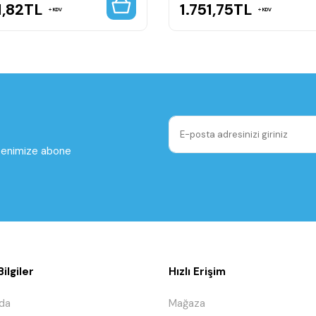
1,82
TL
1.751,75
TL
KDV
KDV
ltenimize abone
ilgiler
Hızlı Erişim
da
Mağaza