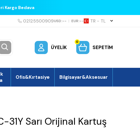
eri Kargo Bedava
02125500909
TR − TL
USD:
--
|
EUR:
--
0
ÜYELIK
SEPETIM
ek
Ofis&Kırtasiye
Bilgisayar&Aksesuar
a
-31Y Sarı Orijinal Kartuş