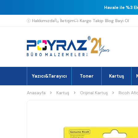
Havale ile %3 E
Hakkımızda
İletişim
Kargo Takip
Blog
Bayi Ol
Yazıcı&Tarayıcı
Toner
Kartuş
Anasayfa
Kartuş
Orijinal Kartuş
Ricoh Afi