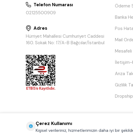
Telefon Numarası
Ödeme S
02125500909
Banka He
Adres
Pos Hata
Hürriyet Mahallesi Cumhuriyet Caddesi
Mail Ord
160. Sokak No: 17/A-B Bağcılar/İstanbul
Mesafeli
İletişim-
Arıza Ta
Gizlilik 
Dropship
Çerez Kullanımı
Kişisel verileriniz, hizmetlerimizin daha iyi bir şek