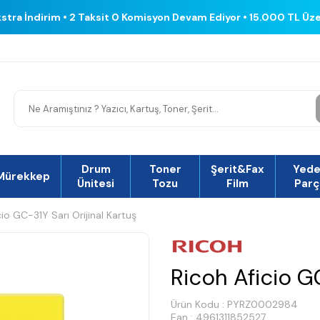
kstra İndirim • 2 Taksit 0 Komisyon Devam Ediyor • 15.000 TL Üz
Drum
Toner
Şerit&Fax
Yed
Mürekkep
Ünitesi
Tozu
Film
Parç
cio GC-31Y Sarı Orijinal Kartuş
Ricoh Aficio GC
Ürün Kodu :
PYRZ0002984
Ean : 4961311852527