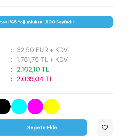
itesi %5 Yoğunlukta 1,900 Sayfadır
:
32,50
EUR + KDV
:
1.751,75
TL + KDV
:
2.102,10
TL
:
2.039,04
TL
Sepete Ekle