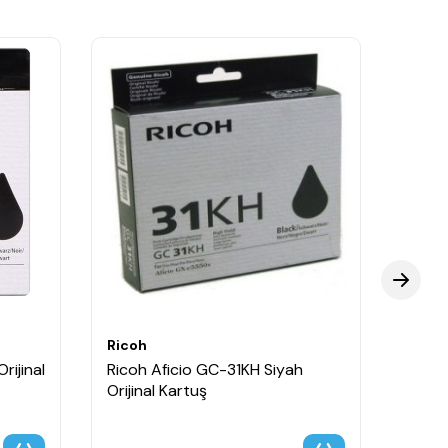
Ricoh
Ricoh
rijinal
Ricoh Aficio GC-31KH Siyah
Ricoh
Orijinal Kartuş
Orijin