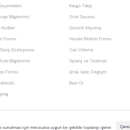
eçenekleri
Kargo Takip
sap Bilgilerimiz
Stok Durumu
 Kodları
Güvenli Alışveriş
er Formu
Havale Bildirim Formu
 Satış Sözleşmesi
Cari Ödeme
Kroki Bilgilerimiz
Sipariş ve Teslimat
lep Formu
İptal, İade, Değişim
Taahhüdü
Bayi Ol
ping
© Tüm hakları saklıdır.
Poyraztoner.com
Çerez
ilde sunulması için mevzuata uygun bir şekilde toplanıp işlenir.