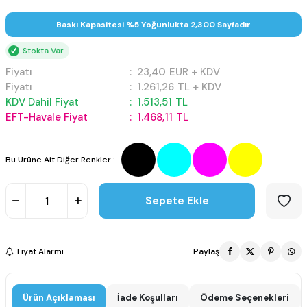
Baskı Kapasitesi %5 Yoğunlukta 2,300 Sayfadır
Stokta Var
Fiyatı
:
23,40
EUR + KDV
Fiyatı
:
1.261,26
TL + KDV
KDV Dahil Fiyat
:
1.513,51
TL
EFT-Havale Fiyat
:
1.468,11
TL
Bu Ürüne Ait Diğer Renkler :
Sepete Ekle
Fiyat Alarmı
Paylaş
Ürün Açıklaması
İade Koşulları
Ödeme Seçenekleri