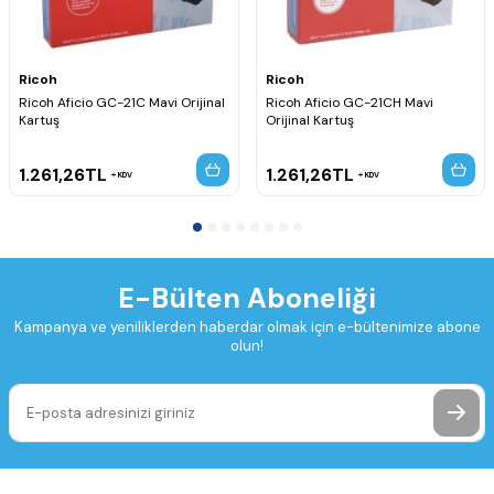
Ricoh
Ricoh
Ricoh Aficio GC-21C Mavi Orijinal
Ricoh Aficio GC-21CH Mavi
Kartuş
Orijinal Kartuş
1.261,26
TL
1.261,26
TL
KDV
KDV
E-Bülten Aboneliği
Kampanya ve yeniliklerden haberdar olmak için e-bültenimize abone
olun!