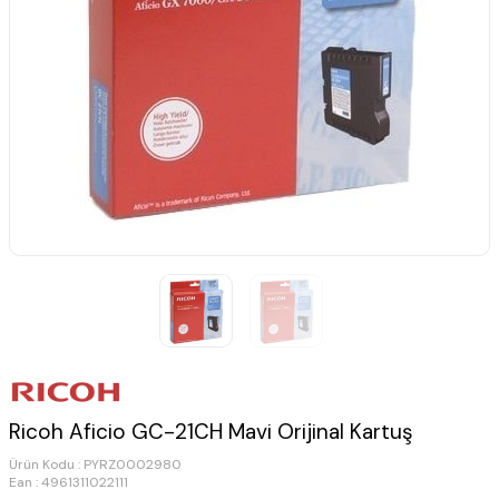
Ricoh Aficio GC-21CH Mavi Orijinal Kartuş
Ürün Kodu :
PYRZ0002980
Ean : 4961311022111