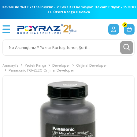
Havale ile %3 Ekstra İndirim • 2 Taksit 0 Komisyon Devam Ediyor • 15.000
TL Üzeri Kargo Bedava
0
Anasayfa
Yedek Parça
Developer
Orijinal Developer
Panasonic FQ-ZL20 Orijinal Developer