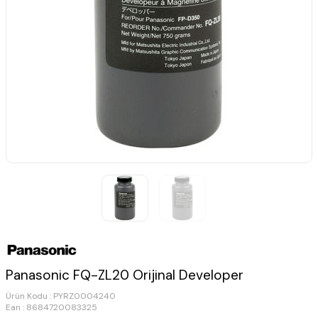
Panasonic FQ-ZL20 Orijinal Developer
Ürün Kodu :
PYRZ0004240
Ean : 8684720083325