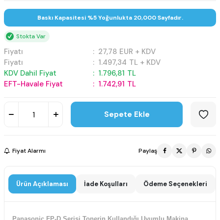
Baskı Kapasitesi %5 Yoğunlukta 20,000 Sayfadır.
Stokta Var
Fiyatı
:
27,78
EUR + KDV
Fiyatı
:
1.497,34
TL + KDV
KDV Dahil Fiyat
:
1.796,81
TL
EFT-Havale Fiyat
:
1.742,91
TL
Sepete Ekle
Fiyat Alarmı
Paylaş
Ürün Açıklaması
İade Koşulları
Ödeme Seçenekleri
Panasonic FP-D Serisi Tonerin Kullandığı Uyumlu Makina