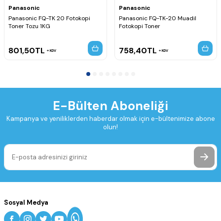
Panasonic
Panasonic
Panasonic FQ-TK 20 Fotokopi
Panasonic FQ-TK-20 Muadil
Toner Tozu 1KG
Fotokopi Toner
801,50
TL
758,40
TL
KDV
KDV
E-Bülten Aboneliği
Kampanya ve yeniliklerden haberdar olmak için e-bültenimize abone
olun!
Sosyal Medya