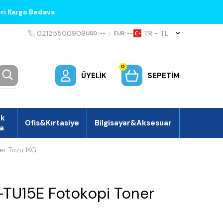
eri Kargo Bedava
02125500909
TR − TL
USD:
--
|
EUR:
--
0
ÜYELIK
SEPETIM
ek
Ofis&Kırtasiye
Bilgisayar&Aksesuar
a
er Tozu 1KG
TU15E Fotokopi Toner