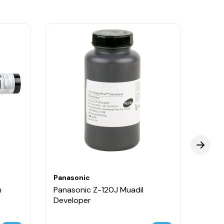
Panasonic
Panas
h
Panasonic Z-120J Muadil
Panas
Developer
Deve