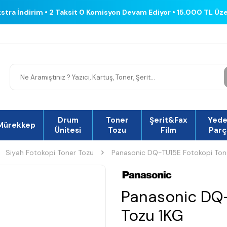
kstra İndirim • 2 Taksit 0 Komisyon Devam Ediyor • 15.000 TL Üz
Drum
Toner
Şerit&Fax
Yed
Mürekkep
Ünitesi
Tozu
Film
Parç
Siyah Fotokopi Toner Tozu
Panasonic DQ-TU15E Fotokopi Ton
Panasonic DQ-
Tozu 1KG