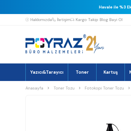
Havale ile %3 E
Hakkımızda
İletişim
Kargo Takip
Blog
Bayi Ol
Yazıcı&Tarayıcı
Toner
Kartuş
Anasayfa
Toner Tozu
Fotokopi Toner Tozu