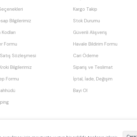
eçenekleri
Kargo Takip
sap Bilgilerimiz
Stok Durumu
 Kodları
Güvenli Alışveriş
er Formu
Havale Bildirim Formu
 Satış Sözleşmesi
Cari Ödeme
Kroki Bilgilerimiz
Sipariş ve Teslimat
lep Formu
İptal, İade, Değişim
Taahhüdü
Bayi Ol
ping
© Tüm hakları saklıdır.
Poyraztoner.com
Çerez