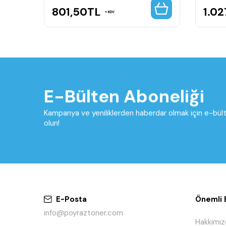
801,50
TL
1.02
KDV
E-Bülten Aboneliği
Kampanya ve yeniliklerden haberdar olmak için e-bü
olun!
E-Posta
Önemli B
info@poyraztoner.com
Hakkımız