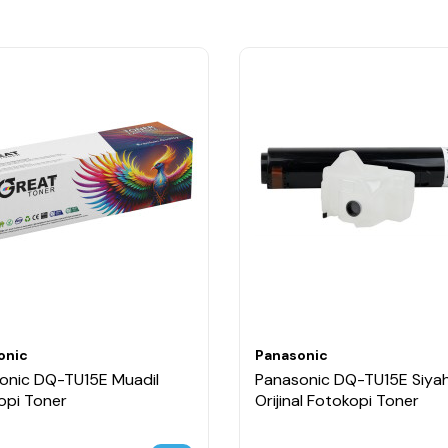
onic
Panasonic
onic DQ-TU15E Muadil
Panasonic DQ-TU15E Siya
opi Toner
Orijinal Fotokopi Toner