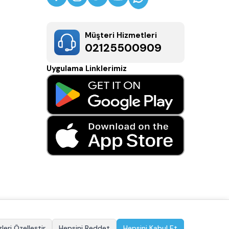
Müşteri Hizmetleri
02125500909
Uygulama Linklerimiz
leri Özelleştir
Hepsini Reddet
Hepsini Kabul Et