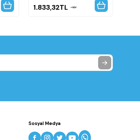
1.833,32
TL
3.7
KDV
Sosyal Medya