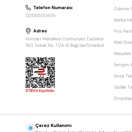
Telefon Numarası
Ödeme S
02125500909
Banka He
Adres
Pos Hata
Hürriyet Mahallesi Cumhuriyet Caddesi
Mail Ord
160. Sokak No: 17/A-B Bağcılar/İstanbul
Mesafeli
İletişim-
Arıza Ta
Gizlilik 
Dropship
Çerez Kullanımı