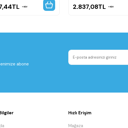
7,44
TL
2.837,08
TL
KDV
KDV
ltenimize abone
ilgiler
Hızlı Erişim
da
Mağaza