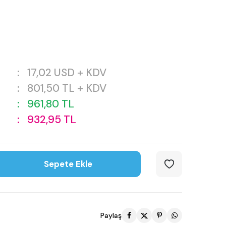
:
17,02
USD + KDV
:
801,50
TL + KDV
:
961,80
TL
:
932,95
TL
Sepete Ekle
Paylaş