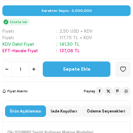
Karakter Sayısı : 3,000,000
Stokta Var
Fiyatı
:
2,50
USD + KDV
Fiyatı
:
117,75
TL + KDV
KDV Dahil Fiyat
:
141,30
TL
EFT-Havale Fiyat
:
137,06
TL
Sepete Ekle
Fiyat Alarmı
Paylaş
Ürün Açıklaması
İade Koşulları
Ödeme Seçenekleri
Oki 01108002 Şeridi Kullanan Makine Modelleri