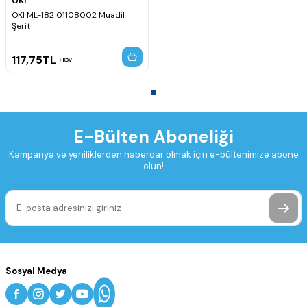
OKI
OKI ML-182 01108002 Muadil
Şerit
117,75
TL
KDV
E-Bülten Aboneliği
Kampanya ve yeniliklerden haberdar olmak için e-bültenimize abone
olun!
Sosyal Medya