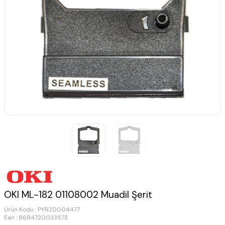
OKI ML-182 01108002 Muadil Şerit
Ürün Kodu :
PYRZ0004477
Ean : 8684720033573