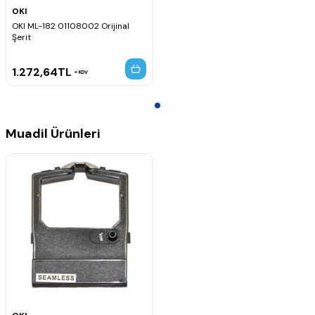
OKI
OKI ML-182 01108002 Orijinal
Şerit
1.272,64
TL
KDV
Muadil Ürünleri