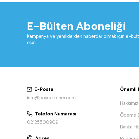
E-Bülten Aboneliği
Kampanya ve yeniliklerden haberdar olmak için e-bü
olun!
E-Posta
Önemli B
info@poyraztoner.com
Hakkımız
Telefon Numarası
Ödeme S
02125500909
Banka He
Adres
Pos Hata