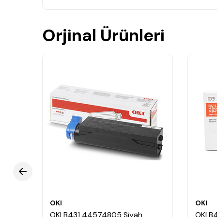
Orjinal Ürünleri
OKI
OKI
OKI B431 44574805 Siyah
OKI B