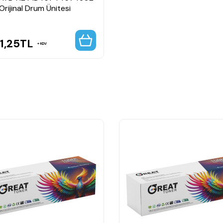
Orijinal Drum Ünitesi
1,25
TL
KDV