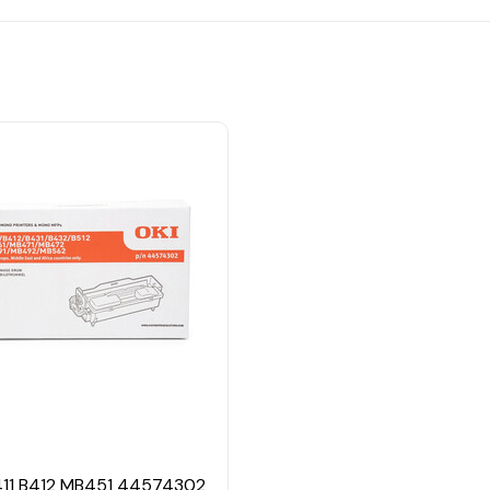
411 B412 MB451 44574302