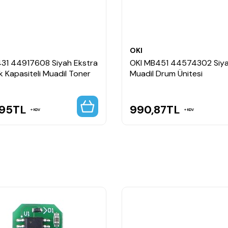
OKI
431 44917608 Siyah Ekstra
OKI MB451 44574302 Siy
 Kapasiteli Muadil Toner
Muadil Drum Ünitesi
,95
TL
990,87
TL
KDV
KDV