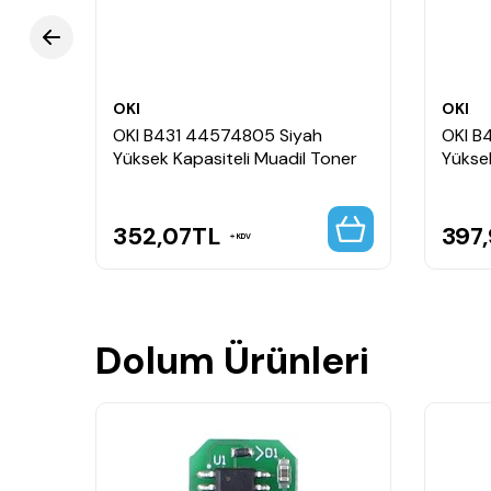
OKI
OKI
OKI B431 44574805 Siyah
OKI B
Yüksek Kapasiteli Muadil Toner
Yüksek
352,07
TL
397
KDV
Dolum Ürünleri