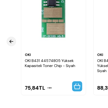
OKI
OKI
OKI B431 44574805 Yüksek
OKI B
Kapasiteli Toner Chip - Siyah
Yüksek
Siyah
75,84
TL
88,
KDV