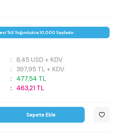
tesi %5 Yoğunlukta 10,000 Sayfadır.
:
8,45
USD + KDV
:
397,95
TL + KDV
:
477,54
TL
:
463,21
TL
Sepete Ekle