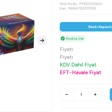
Ürün Kodu :
PYRZ0012620
Ean : 8684720017559
Baskı Kapasi
Stokta Var
Fiyatı
Fiyatı
KDV Dahil Fiyat
EFT-Havale Fiyat