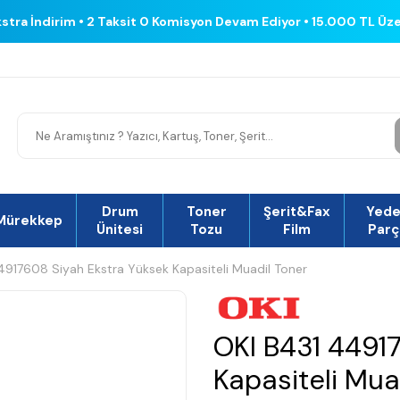
kstra İndirim • 2 Taksit 0 Komisyon Devam Ediyor • 15.000 TL Üz
Drum
Toner
Şerit&Fax
Yed
Mürekkep
Ünitesi
Tozu
Film
Parç
4917608 Siyah Ekstra Yüksek Kapasiteli Muadil Toner
OKI B431 4491
Kapasiteli Mua