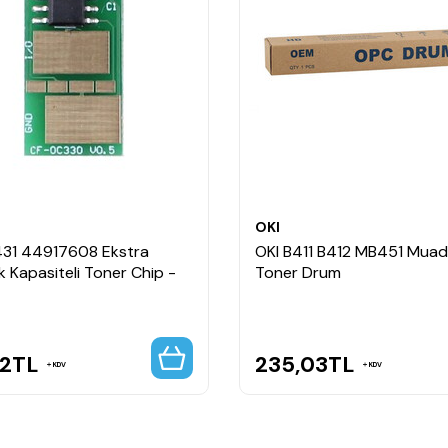
OKI
431 44917608 Ekstra
OKI B411 B412 MB451 Muadi
 Kapasiteli Toner Chip -
Toner Drum
32
TL
235,03
TL
KDV
KDV