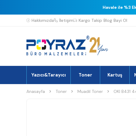
Havale ile %3 E
Hakkımızda
İletişim
Kargo Takip
Blog
Bayi Ol
Yazıcı&Tarayıcı
Toner
Kartuş
Anasayfa
Toner
Muadil Toner
OKI B431 4