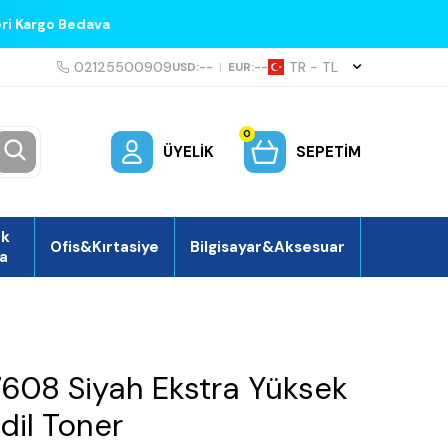
eri Kargo Bedava
02125500909
TR − TL
USD:
--
|
EUR:
--
0
ÜYELIK
SEPETIM
ek
Ofis&Kırtasiye
Bilgisayar&Aksesuar
a
7608 Siyah Ekstra Yüksek
dil Toner